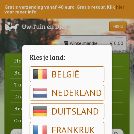
Gratis verzending vanaf 40 euro, Gratis retour. Klik
hier
voor meer info.
MENU
Winkelmandje
€ 0,00
Kies je land:
Home
BELGIË
Barbecue
Tuin
NEDERLAND
Dier
Brood & gebak
DUITSLAND
Outlet
FRANKRIJK