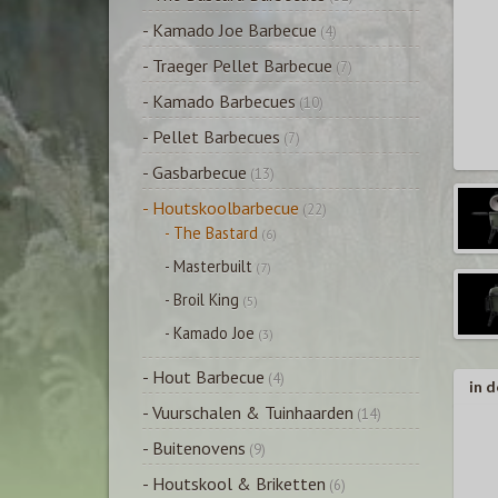
- Kamado Joe Barbecue
(4)
- Traeger Pellet Barbecue
(7)
- Kamado Barbecues
(10)
- Pellet Barbecues
(7)
- Gasbarbecue
(13)
- Houtskoolbarbecue
(22)
- The Bastard
(6)
- Masterbuilt
(7)
- Broil King
(5)
- Kamado Joe
(3)
- Hout Barbecue
(4)
in d
- Vuurschalen & Tuinhaarden
(14)
- Buitenovens
(9)
- Houtskool & Briketten
(6)