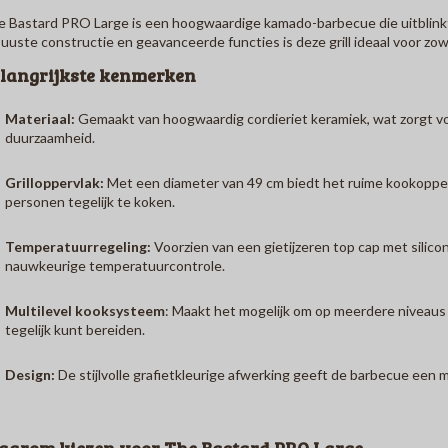
e Bastard PRO Large
is een hoogwaardige kamado-barbecue die uitblinkt 
uuste constructie en geavanceerde functies is deze grill ideaal voor zow
langrijkste kenmerken
Materiaal:
Gemaakt van hoogwaardig cordieriet keramiek, wat zorgt v
duurzaamheid.
Grilloppervlak:
Met een diameter van 49 cm biedt het ruime kookoppe
personen tegelijk te koken.
Temperatuurregeling:
Voorzien van een gietijzeren top cap met silico
nauwkeurige temperatuurcontrole.
Multilevel kooksysteem
:
Maakt het mogelijk om op meerdere niveaus 
tegelijk kunt bereiden.
Design:
De stijlvolle grafietkleurige afwerking geeft de barbecue een 
arom kiezen voor
The Bastard PRO Large