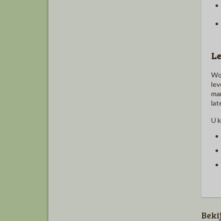
Le
Woo
lev
man
lat
U k
Beki