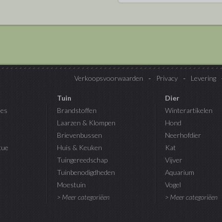
Verkoopsvoorwaarden
Privacy
Levering
Tuin
Dier
es
Brandstoffen
Winterartikelen
Laarzen & Klompen
Hond
Brievenbussen
Neerhofdier
cue
Huis & Keuken
Kat
Tuingereedschap
Vijver
Tuinbenodigdheden
Aquarium
Moestuin
Vogel
> Meer categoriëen
> Meer categoriëen