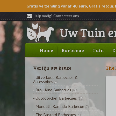
Gratis verzending vanaf 40 euro, Gratis retour. 
Hulp nodig? Contacteer ons
Home
Barbecue
Tuin
D
Verfijn uw keuze
The 
- Uitverkoop Barbecues &
Accessoires
(4)
- Broil King Barbecues
(69)
- Outdoorchef Barbecues
(15)
- Monolith Kamado Barbecue
(7)
- The Bastard Barbecues
(31)