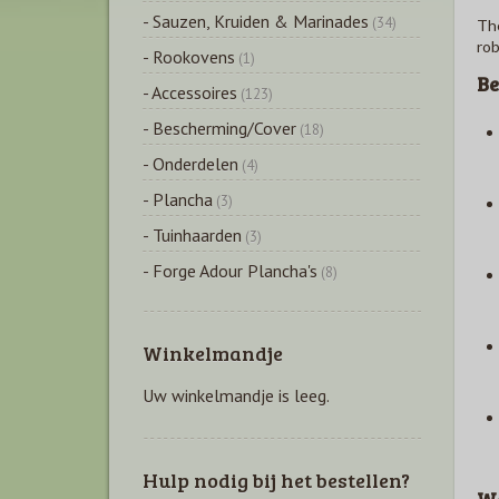
- Sauzen, Kruiden & Marinades
(34)
Th
rob
- Rookovens
(1)
Be
- Accessoires
(123)
- Bescherming/Cover
(18)
- Onderdelen
(4)
- Plancha
(3)
- Tuinhaarden
(3)
- Forge Adour Plancha's
(8)
Winkelmandje
Uw winkelmandje is leeg.
Hulp nodig bij het bestellen?
Wa