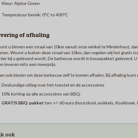
Kleur:
Alpine Green
Temperatuur bereik:
0°C to 400°C
vering of afhaling
nt u binnen een straal van 10km vanuit onze winkel te Minderhout, dan 
eren. Woont u buiten deze straal van 10km, dan regelen wij het gratis t
ier bij u geleverd wordt. De barbecue wordt in bouwpakket geleverd. 
en leveren mits een meerprijs.
an ook kiezen om deze barbecue zelf te komen afhalen. Bij afhaling kunt
Deskundige uitleg over het toestel en de accessoires
10%
korting op alle accessoires van BBQ.
GRATIS BBQ-pakket
twv +/- 60 euro (houtskool, wokkels, Kookboek,
jk ook