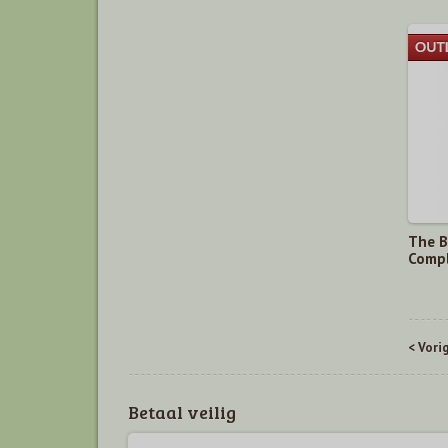
The B
Compl
< Vori
Betaal veilig