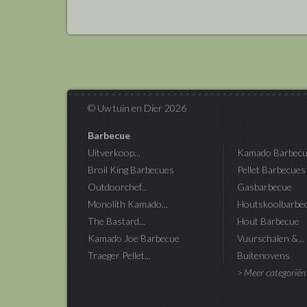
© Uw tuin en Dier 2026
Barbecue
Uitverkoop...
Kamado Barbecu
Broil King Barbecues
Pellet Barbecues
Outdoorchef...
Gasbarbecue
Monolith Kamado...
Houtskoolbarbe
The Bastard...
Hout Barbecue
Kamado Joe Barbecue
Vuurschalen &...
Traeger Pellet...
Buitenovens
> Meer categoriën