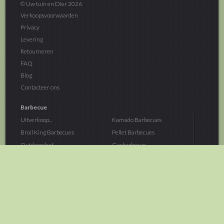
© Uw tuin en Dier 2026
Verkoopsvoorwaarden
Privacy
Levering
Retourneren
FAQ
Blog
Contacteer ons
Barbecue
Uitverkoop...
Kamado Barbecues
Broil King Barbecues
Pellet Barbecues
Outdoorchef...
Gasbarbecue
Monolith Kamado...
Houtskoolbarbecue
The Bastard...
Hout Barbecue
Kamado Joe Barbecue
Vuurschalen &...
Traeger Pellet...
Buitenovens
> Meer categoriën