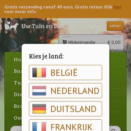
Gratis verzending vanaf 40 euro, Gratis retour. Klik
hier
voor meer info.
MENU
Winkelmandje
€ 0,00
Kies je land:
Home
BELGIË
Barbecue
Tuin
NEDERLAND
Dier
Brood & gebak
DUITSLAND
Outlet
FRANKRIJK