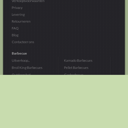
Verkoopsvoorwaarden
Privacy
Levering
Retourneren
FAQ
Blog
Contacteer ons
Barbecue
Uitverkoop...
Kamado Barbecues
Broil King Barbecues
Pellet Barbecues
Outdoorchef...
Gasbarbecue
Monolith Kamado...
Houtskoolbarbecue
The Bastard...
Hout Barbecue
Kamado Joe Barbecue
Vuurschalen &...
Traeger Pellet...
Buitenovens
> Meer categoriën
Tuin
Dier