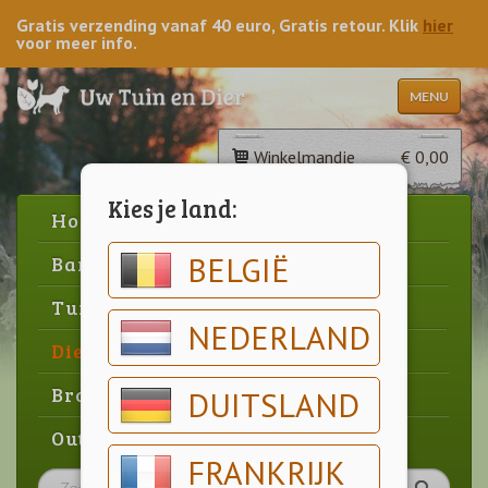
Gratis verzending vanaf 40 euro, Gratis retour. Klik
hier
voor meer info.
MENU
Winkelmandje
€ 0,00
Kies je land:
Home
BELGIË
Barbecue
Tuin
NEDERLAND
Dier
Brood & gebak
DUITSLAND
Outlet
FRANKRIJK