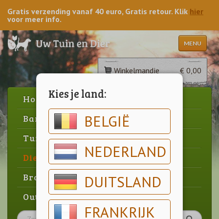
Gratis verzending vanaf 40 euro, Gratis retour. Klik
hier
voor meer info.
MENU
Winkelmandje
€ 0,00
Kies je land:
Home
BELGIË
Barbecue
Tuin
NEDERLAND
Dier
Brood & gebak
DUITSLAND
Outlet
FRANKRIJK