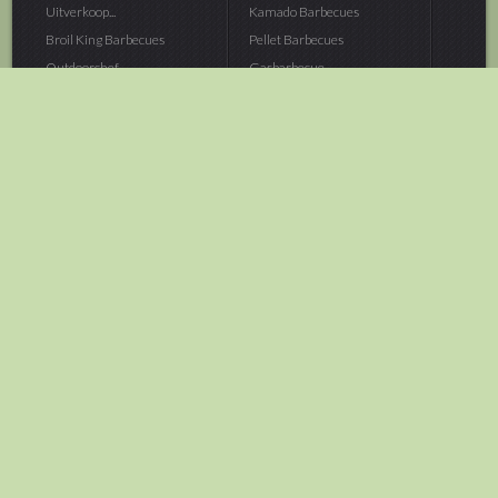
Uitverkoop...
Kamado Barbecues
Broil King Barbecues
Pellet Barbecues
Outdoorchef...
Gasbarbecue
Monolith Kamado...
Houtskoolbarbecue
The Bastard...
Hout Barbecue
Kamado Joe Barbecue
Vuurschalen &...
Traeger Pellet...
Buitenovens
> Meer categoriën
Tuin
Dier
Brandstoffen
Winterartikelen
Laarzen & Klompen
Hond
Brievenbussen
Neerhofdier
Huis & Keuken
Kat
Tuingereedschap
Vijver
Tuinbenodigdheden
Aquarium
Moestuin
Vogel
> Meer categoriëen
> Meer categoriëen