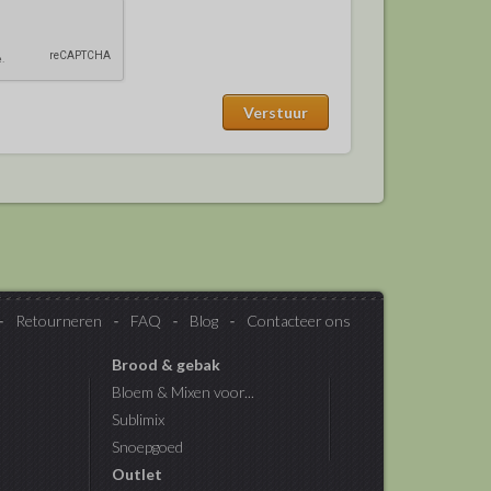
Retourneren
FAQ
Blog
Contacteer ons
Brood & gebak
Bloem & Mixen voor...
Sublimix
Snoepgoed
Outlet