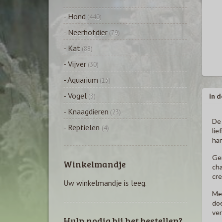
- Hond
(440)
- Neerhofdier
(79)
- Kat
(88)
- Vijver
(30)
- Aquarium
(15)
- Vogel
in d
(3)
- Knaagdieren
(23)
De 
- Reptielen
(4)
lie
han
Gem
Winkelmandje
cha
cre
Uw winkelmandje is leeg.
Met
doe
ver
Hulp nodig bij het bestellen?