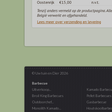
Oostenrijk
€15,00
n.v.t.
Tenzij anders vermeld op de productpagina. All
België verwerkt en afgehandeld.
Lees meer over verzending en levering
© Uw tuin en Dier 2026
Barbecue
Uitverkoop...
Kamado Barbecu
Broil King Barbecues
Pellet Barbecues
Outdoorchef...
Gasbarbecue
Monolith Kamado...
Houtskoolbarbe