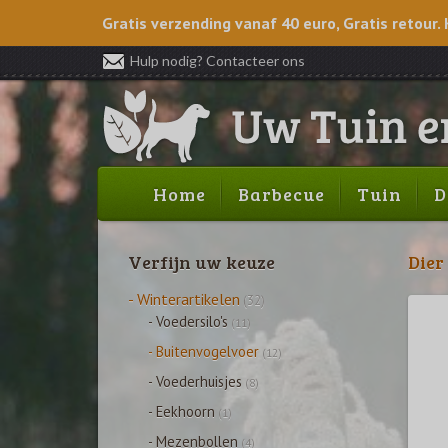
Gratis verzending vanaf 40 euro, Gratis retour. 
Hulp nodig? Contacteer ons
Home
Barbecue
Tuin
D
Verfijn uw keuze
Dier
- Winterartikelen
(32)
- Voedersilo's
(11)
- Buitenvogelvoer
(12)
- Voederhuisjes
(8)
- Eekhoorn
(1)
- Mezenbollen
(4)