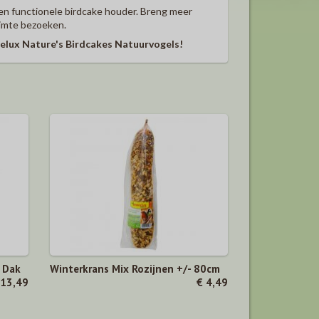
en functionele birdcake houder. Breng meer
uimte bezoeken.
nelux Nature's Birdcakes Natuurvogels!
 Dak
Winterkrans Mix Rozijnen +/- 80cm
 13,49
€ 4,49