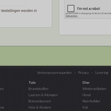
e bestellingen worden in
Verkoopsvoorwaarden
Privacy
Levering
Tuin
Dier
es
Brandstoffen
Winterartikelen
Laarzen & Klompen
Hond
Brievenbussen
Neerhofdier
cue
Huis & Keuken
Kat