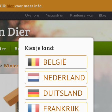
Klik
hier
voor meer info.
Over ons
Nieuwsbrief
Klantenservice
Blog
Kies je land:
ier
Brood & gebak
Outlet
BELGIË
>
Winterartikelen
>
Buitenvogelvoer
NEDERLAND
DUITSLAND
FRANKRIJK