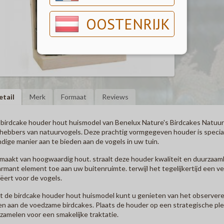
OOSTENRIJK
etail
Merk
Formaat
Reviews
birdcake houder hout huismodel van Benelux Nature's Birdcakes Natuur
fhebbers van natuurvogels. Deze prachtig vormgegeven houder is speciaa
dige manier aan te bieden aan de vogels in uw tuin.
aakt van hoogwaardig hout. straalt deze houder kwaliteit en duurzaamh
rmant element toe aan uw buitenruimte. terwijl het tegelijkertijd een ve
ëert voor de vogels.
 de birdcake houder hout huismodel kunt u genieten van het observere
n aan de voedzame birdcakes. Plaats de houder op een strategische plek 
zamelen voor een smakelijke traktatie.