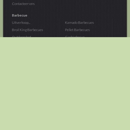
Contacteer ons
Barbecue
Uitverkoop...
Kamado Barbecues
Broil King Barbecues
Pellet Barbecues
Outdoorchef...
Gasbarbecue
Monolith Kamado...
Houtskoolbarbecue
The Bastard...
Hout Barbecue
Kamado Joe Barbecue
Vuurschalen &...
Traeger Pellet...
Buitenovens
> Meer categoriën
Tuin
Dier
Brandstoffen
Winterartikelen
Laarzen & Klompen
Hond
Brievenbussen
Neerhofdier
Huis & Keuken
Kat
Tuingereedschap
Vijver
Tuinbenodigdheden
Aquarium