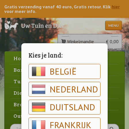
Gratis verzending vanaf 40 euro, Gratis retour. Klik
hier
voor meer info.
MENU
Winkelmandje
€ 0,00
Kies je land:
Home
BELGIË
Barbecue
Tuin
NEDERLAND
Dier
Brood & gebak
DUITSLAND
Outlet
FRANKRIJK