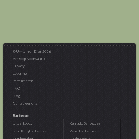
© Uw tuin en Dier 2026
Verkoopsvoorwaarden
Privacy
Levering
Retourneren
FAQ
Blog
Contacteer ons
Barbecue
Uitverkoop...
Kamado Barbecues
Broil King Barbecues
Pellet Barbecues
Outdoorchef...
Gasbarbecue