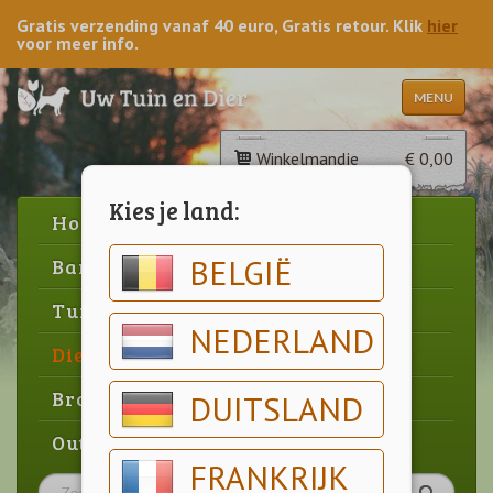
Gratis verzending vanaf 40 euro, Gratis retour. Klik
hier
voor meer info.
MENU
Winkelmandje
€ 0,00
Kies je land:
Home
BELGIË
Barbecue
Tuin
NEDERLAND
Dier
Brood & gebak
DUITSLAND
Outlet
FRANKRIJK