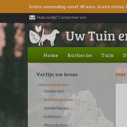
Gratis verzending vanaf 40 euro, Gratis retour. 
Hulp nodig? Contacteer ons
Home
Barbecue
Tuin
D
Verfijn uw keuze
Dier
- Winterartikelen
(32)
- Voedersilo's
(11)
- Buitenvogelvoer
(12)
- Voederhuisjes
(8)
- Eekhoorn
(1)
- Mezenbollen
(4)