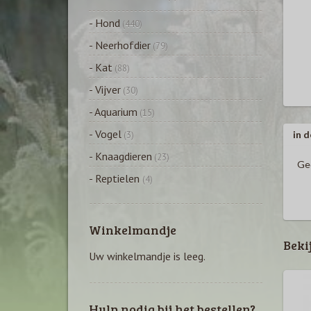
- Hond
(440)
- Neerhofdier
(79)
- Kat
(88)
- Vijver
(30)
- Aquarium
(15)
- Vogel
in d
(3)
- Knaagdieren
(23)
Ged
- Reptielen
(4)
Winkelmandje
Beki
Uw winkelmandje is leeg.
Hulp nodig bij het bestellen?