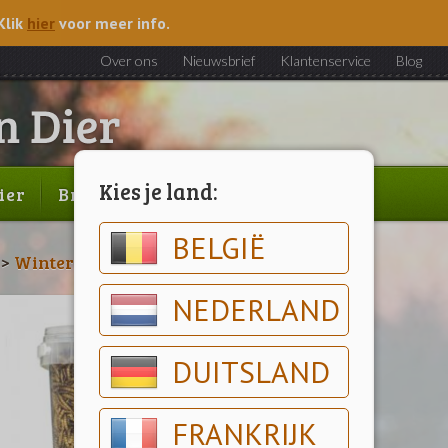
Klik
hier
voor meer info.
Over ons
Nieuwsbrief
Klantenservice
Blog
Kies je land:
ier
Brood & gebak
Outlet
BELGIË
>
Winterartikelen
>
Buitenvogelvoer
NEDERLAND
DUITSLAND
FRANKRIJK