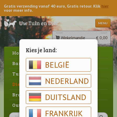
Gratis verzending vanaf 40 euro, Gratis retour. Klik
hier
voor meer info.
MENU
Winkelmandje
€ 0,00
Kies je land:
Home
BELGIË
Barbecue
Tuin
NEDERLAND
Dier
Brood & gebak
DUITSLAND
Outlet
FRANKRIJK