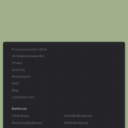
© Uw tuin en Dier 2026
Verkoopsvoorwaarden
Privacy
Levering
Retourneren
FAQ
Blog
Contacteer ons
Barbecue
Uitverkoop...
Kamado Barbecues
Broil King Barbecues
Pellet Barbecues