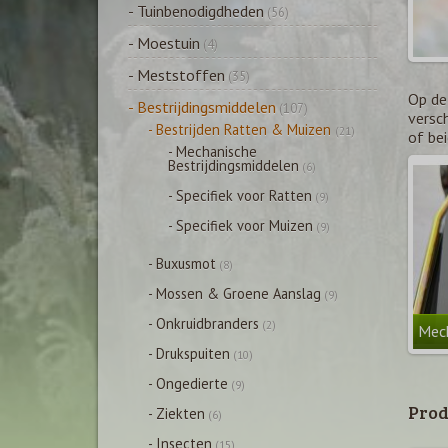
- Tuinbenodigdheden
(56)
- Moestuin
(4)
- Meststoffen
(35)
Op dez
- Bestrijdingsmiddelen
(107)
versch
- Bestrijden Ratten & Muizen
(21)
of bei
- Mechanische
Bestrijdingsmiddelen
(6)
- Specifiek voor Ratten
(9)
- Specifiek voor Muizen
(9)
- Buxusmot
(8)
- Mossen & Groene Aanslag
(9)
- Onkruidbranders
(2)
Mech
- Drukspuiten
(10)
- Ongedierte
(9)
Prod
- Ziekten
(6)
- Insecten
(15)