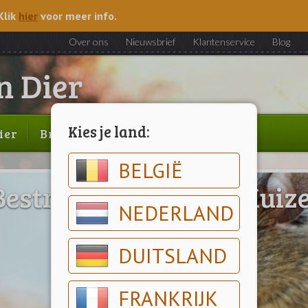
Klik
hier
voor meer info.
Over ons
Nieuwsbrief
Klantenservice
Blog
Kies je land:
ier
Brood & gebak
Outlet
BELGIË
Bestrijden Ratten & Muiz
NEDERLAND
DUITSLAND
FRANKRIJK