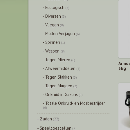
- Ecologisch
(4)
- Diversen
(3)
- Vliegen
(8)
- Mollen Verjagen
(6)
- Spinnen
(1)
- Wespen
(8)
- Tegen Mieren
(6)
Armos
3kg
- Afweermiddelen
(5)
- Tegen Slakken
(3)
- Tegen Muggen
(2)
- Onkruid in Gazons
(1)
- Totale Onkruid- en Mosbestrijder
(6)
- Zaden
(22)
- Speeltoestellen
(7)