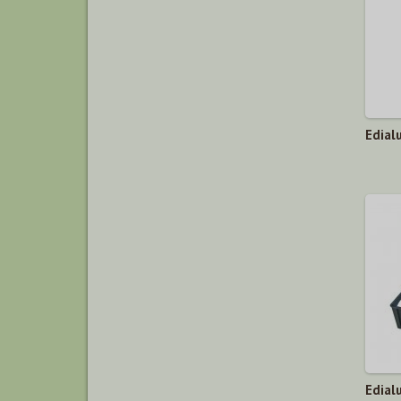
Edial
Edial