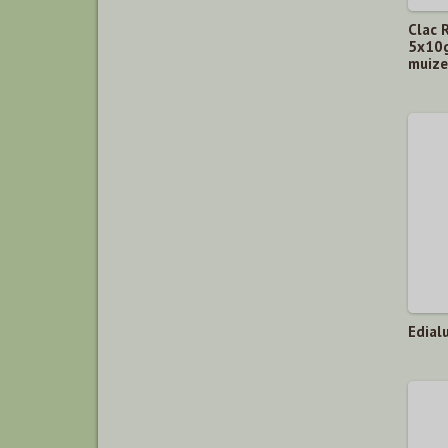
Clac 
5x10g
muiz
Edial