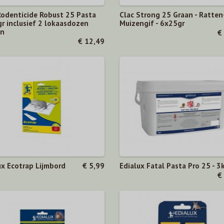
Rodenticide Robust 25 Pasta
Clac Strong 25 Graan - Ratten
r inclusief 2 lokaasdozen
Muizengif - 6x25gr
en
€
€ 12,49
ux Ecotrap Lijmbord
€ 5,99
Edialux Fatal Pasta Pro 25 - 3
€