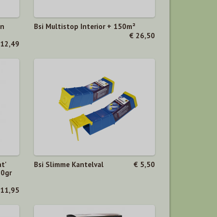
on
Bsi Multistop Interior + 150m²
€ 26,50
 12,49
t'
Bsi Slimme Kantelval
€ 5,50
50gr
 11,95