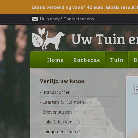
Gratis verzending vanaf 40 euro, Gratis retour. 
Hulp nodig? Contacteer ons
Home
Barbecue
Tuin
D
Verfijn uw keuze
- Brandstoffen
(62)
- Laarzen & Klompen
(20)
- Brievenbussen
(7)
- Huis & Keuken
(60)
- Tuingereedschap
(3)