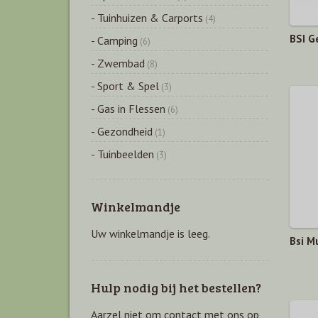
- Tuinhuizen & Carports
(4)
BSI G
- Camping
(6)
- Zwembad
(8)
- Sport & Spel
(3)
- Gas in Flessen
(6)
- Gezondheid
(1)
- Tuinbeelden
(3)
Winkelmandje
Uw winkelmandje is leeg.
Bsi M
Hulp nodig bij het bestellen?
Aarzel niet om contact met ons op