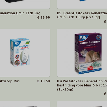
eneration Grain'Tech 5kg
BSI Graantjeslokaas Generati
Grain'Tech 150gr (6x25gr)
€ 69,99
€
ultistop Mini
€ 10,50
Bsi Pastalokaas 'Generation Pa
Bestrijding voor Muis & Rat 1
(10x15gr)
€