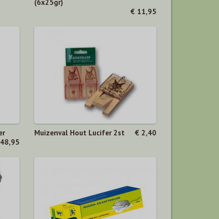
(6x25gr)
€ 11,95
er
Muizenval Hout Lucifer 2st
€ 2,40
 48,95