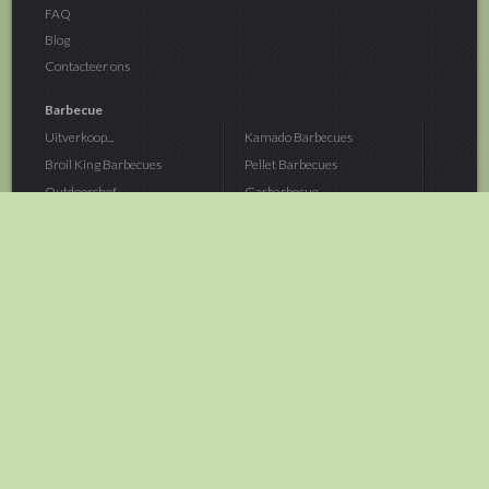
FAQ
Blog
Contacteer ons
Barbecue
Uitverkoop...
Kamado Barbecues
Broil King Barbecues
Pellet Barbecues
Outdoorchef...
Gasbarbecue
Monolith Kamado...
Houtskoolbarbecue
The Bastard...
Hout Barbecue
Kamado Joe Barbecue
Vuurschalen &...
Traeger Pellet...
Buitenovens
> Meer categoriën
Tuin
Dier
Brandstoffen
Winterartikelen
Laarzen & Klompen
Hond
Brievenbussen
Neerhofdier
Huis & Keuken
Kat