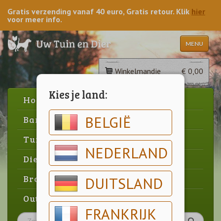
Gratis verzending vanaf 40 euro, Gratis retour. Klik
hier
voor meer info.
MENU
Winkelmandje
€ 0,00
Kies je land:
Home
BELGIË
Barbecue
Tuin
NEDERLAND
Dier
Brood & gebak
DUITSLAND
Outlet
FRANKRIJK