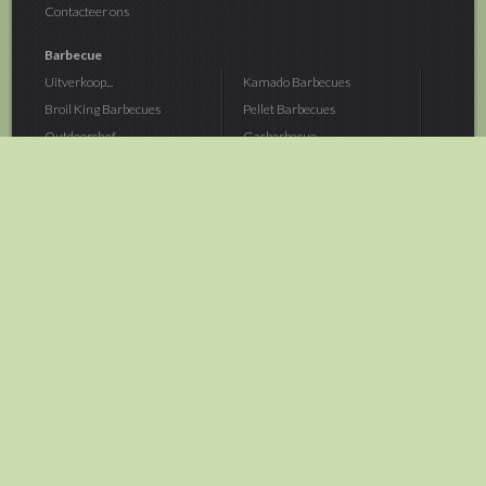
Contacteer ons
Barbecue
Uitverkoop...
Kamado Barbecues
Broil King Barbecues
Pellet Barbecues
Outdoorchef...
Gasbarbecue
Monolith Kamado...
Houtskoolbarbecue
The Bastard...
Hout Barbecue
Kamado Joe Barbecue
Vuurschalen &...
Traeger Pellet...
Buitenovens
> Meer categoriën
Tuin
Dier
Brandstoffen
Winterartikelen
Laarzen & Klompen
Hond
Brievenbussen
Neerhofdier
Huis & Keuken
Kat
Tuingereedschap
Vijver
Tuinbenodigdheden
Aquarium