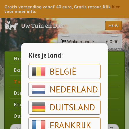
Gratis verzending vanaf 40 euro, Gratis retour. Klik
hier
voor meer info.
MENU
Winkelmandje
€ 0,00
Kies je land:
Home
BELGIË
Barbecue
Tuin
NEDERLAND
Dier
Brood & gebak
DUITSLAND
Outlet
FRANKRIJK