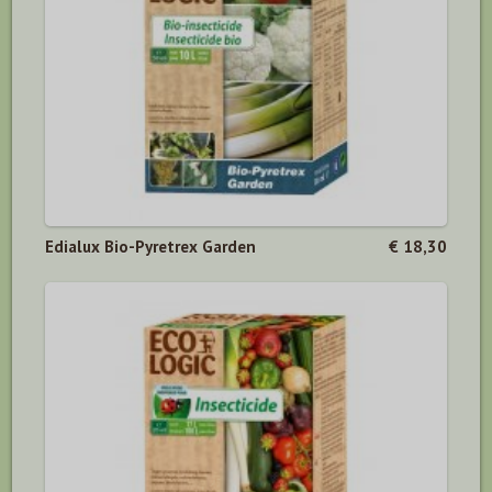
Edialux Bio-Pyretrex Garden
€ 18,30