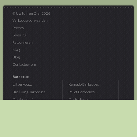
© Uw tuin en Dier 2026
Verkoopsvoorwaarden
Privacy
Levering
Retourneren
FAQ
Blog
Contacteer ons
Barbecue
Uitverkoop...
Kamado Barbecues
Broil King Barbecues
Pellet Barbecues
Outdoorchef...
Gasbarbecue
Monolith Kamado...
Houtskoolbarbecue
The Bastard...
Hout Barbecue
Kamado Joe Barbecue
Vuurschalen &...
Traeger Pellet...
Buitenovens