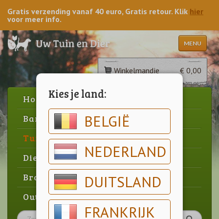
Gratis verzending vanaf 40 euro, Gratis retour. Klik
hier
voor meer info.
MENU
Winkelmandje
€ 0,00
Kies je land:
Home
BELGIË
Barbecue
Tuin
NEDERLAND
Dier
Brood & gebak
DUITSLAND
Outlet
FRANKRIJK