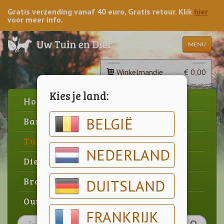
Gratis verzending vanaf 40 euro, Gratis retour. Klik
hier
voor meer info.
MENU
Winkelmandje
€ 0,00
Kies je land:
Home
BELGIË
Barbecue
Tuin
NEDERLAND
Dier
Brood & gebak
DUITSLAND
Outlet
FRANKRIJK