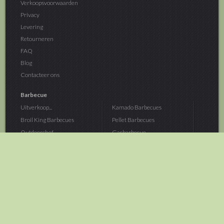
Verkoopsvoorwaarden
Privacy
Levering
Retourneren
FAQ
Blog
Contacteer ons
Barbecue
Uitverkoop...
Kamado Barbecues
Broil King Barbecues
Pellet Barbecues
Outdoorchef...
Gasbarbecue
Monolith Kamado...
Houtskoolbarbecue
The Bastard...
Hout Barbecue
Kamado Joe Barbecue
Vuurschalen &...
Traeger Pellet...
Buitenovens
> Meer categoriën
Tuin
Dier