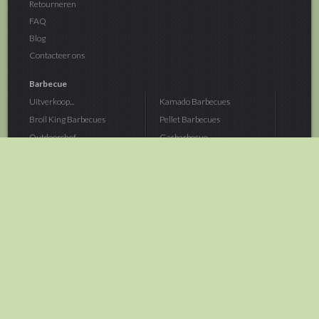
Retourneren
FAQ
Blog
Contacteer ons
Barbecue
Uitverkoop...
Kamado Barbecues
Broil King Barbecues
Pellet Barbecues
Outdoorchef...
Gasbarbecue
Monolith Kamado...
Houtskoolbarbecue
The Bastard...
Hout Barbecue
Kamado Joe Barbecue
Vuurschalen &...
Traeger Pellet...
Buitenovens
> Meer categoriën
Tuin
Dier
Brandstoffen
Winterartikelen
Laarzen & Klompen
Hond
Brievenbussen
Neerhofdier