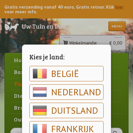
Gratis verzending vanaf 40 euro, Gratis retour. Klik
hier
voor meer info.
MENU
Winkelmandje
€ 0,00
Kies je land:
Home
BELGIË
Barbecue
Tuin
NEDERLAND
Dier
Brood & gebak
DUITSLAND
Outlet
FRANKRIJK