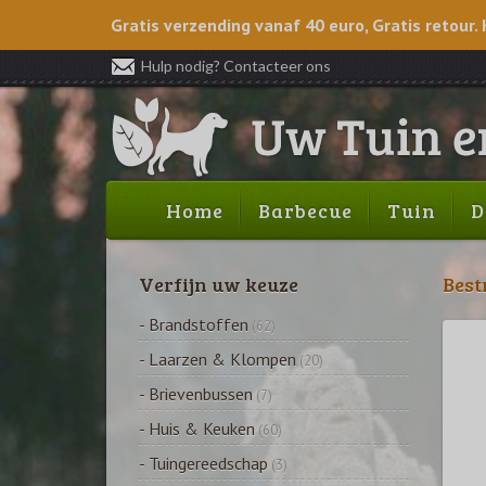
Gratis verzending vanaf 40 euro, Gratis retour. 
Hulp nodig? Contacteer ons
Home
Barbecue
Tuin
D
Verfijn uw keuze
Best
- Brandstoffen
(62)
- Laarzen & Klompen
(20)
- Brievenbussen
(7)
- Huis & Keuken
(60)
- Tuingereedschap
(3)