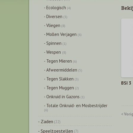
Beki
- Ecologisch
(4)
- Diversen
(3)
- Vliegen
(8)
- Mollen Verjagen
(6)
- Spinnen
(1)
- Wespen
(8)
- Tegen Mieren
(6)
- Afweermiddelen
(5)
- Tegen Slakken
(3)
BSI 3
- Tegen Muggen
(2)
- Onkruid in Gazons
(1)
- Totale Onkruid- en Mosbestrijder
(6)
< Vori
- Zaden
(22)
- Speeltoestellen
(7)