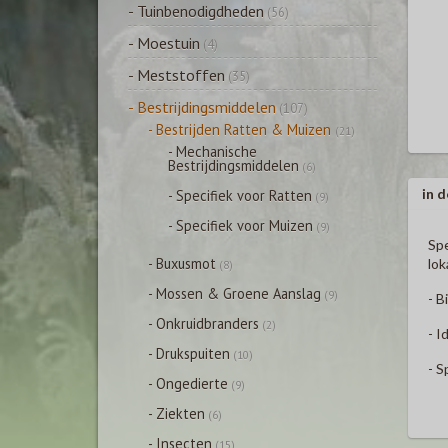
- Tuinbenodigdheden
(56)
- Moestuin
(4)
- Meststoffen
(35)
- Bestrijdingsmiddelen
(107)
- Bestrijden Ratten & Muizen
(21)
- Mechanische
Bestrijdingsmiddelen
(6)
in d
- Specifiek voor Ratten
(9)
- Specifiek voor Muizen
(9)
Spe
- Buxusmot
lok
(8)
- Mossen & Groene Aanslag
(9)
- 
- Onkruidbranders
(2)
- I
- Drukspuiten
(10)
- S
- Ongedierte
(9)
- Ziekten
(6)
- Insecten
(15)