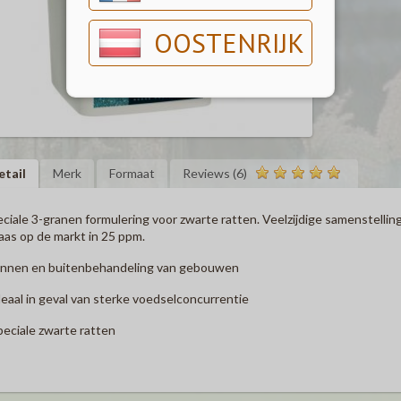
OOSTENRIJK
etail
Merk
Formaat
Reviews (6)
ciale 3-granen formulering voor zwarte ratten. Veelzijdige samenstelling
aas op de markt in 25 ppm.
Binnen en buitenbehandeling van gebouwen
deaal in geval van sterke voedselconcurrentie
peciale zwarte ratten