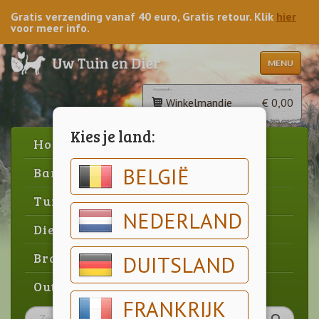
Gratis verzending vanaf 40 euro, Gratis retour. Klik
hier
voor meer info.
MENU
Winkelmandje
€ 0,00
Kies je land:
Home
BELGIË
Barbecue
Tuin
NEDERLAND
Dier
Brood & gebak
DUITSLAND
Outlet
FRANKRIJK