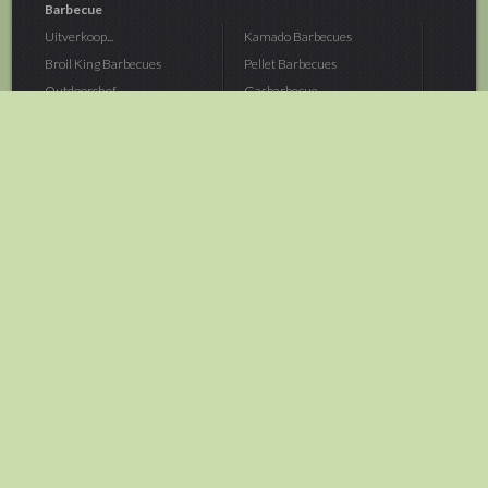
Barbecue
Uitverkoop...
Kamado Barbecues
Broil King Barbecues
Pellet Barbecues
Outdoorchef...
Gasbarbecue
Monolith Kamado...
Houtskoolbarbecue
The Bastard...
Hout Barbecue
Kamado Joe Barbecue
Vuurschalen &...
Traeger Pellet...
Buitenovens
> Meer categoriën
Tuin
Dier
Brandstoffen
Winterartikelen
Laarzen & Klompen
Hond
Brievenbussen
Neerhofdier
Huis & Keuken
Kat
Tuingereedschap
Vijver
Tuinbenodigdheden
Aquarium
Moestuin
Vogel