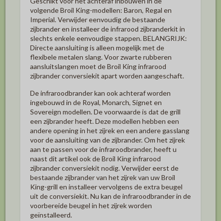
Geschikt voor het achteraf inbouwen in de
volgende Broil King-modellen:
Baron, Regal en
Imperial.
Verwijder eenvoudig de bestaande
zijbrander en installeer de infrarood zijbranderkit in
slechts enkele eenvoudige stappen. BELANGRIJK:
Directe aansluiting is alleen mogelijk met de
flexibele metalen slang. Voor zwarte rubberen
aansluitslangen moet de Broil King infrarood
zijbrander conversiekit apart worden aangeschaft.
De infraroodbrander kan ook achteraf worden
ingebouwd in de Royal, Monarch, Signet en
Sovereign modellen. De voorwaarde is dat de grill
een zijbrander heeft. Deze modellen hebben een
andere opening in het zijrek en een andere gasslang
voor de aansluiting van de zijbrander. Om het zijrek
aan te passen voor de infraroodbrander, heeft u
naast dit artikel ook de Broil King infrarood
zijbrander conversiekit nodig. Verwijder eerst de
bestaande zijbrander van het zijrek van uw Broil
King-grill en installeer vervolgens de extra beugel
uit de conversiekit. Nu kan de infraroodbrander in de
voorbereide beugel in het zijrek worden
geïnstalleerd.