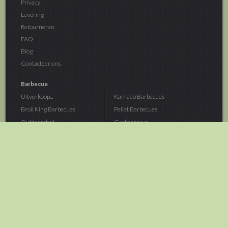
Privacy
Levering
Retourneren
FAQ
Blog
Contacteer ons
Barbecue
Uitverkoop...
Kamado Barbecues
Broil King Barbecues
Pellet Barbecues
Outdoorchef...
Gasbarbecue
Monolith Kamado...
Houtskoolbarbecue
The Bastard...
Hout Barbecue
Kamado Joe Barbecue
Vuurschalen &...
Traeger Pellet...
Buitenovens
> Meer categoriën
Tuin
Dier
Brandstoffen
Winterartikelen