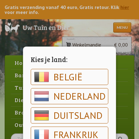
Gratis verzending vanaf 40 euro, Gratis retour. Klik
hier
voor meer info.
MENU
Winkelmandje
€ 0,00
Kies je land:
Home
BELGIË
Barbecue
Tuin
NEDERLAND
Dier
Brood & gebak
DUITSLAND
Outlet
FRANKRIJK