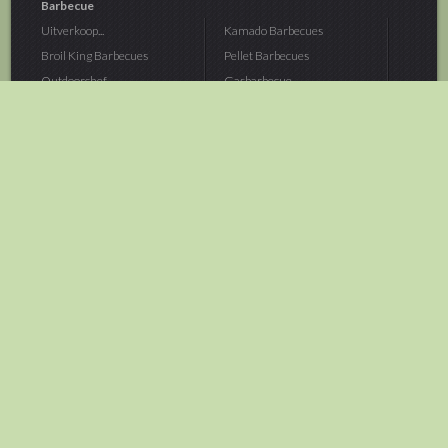
Barbecue
Uitverkoop...
Kamado Barbecues
Broil King Barbecues
Pellet Barbecues
Outdoorchef...
Gasbarbecue
Monolith Kamado...
Houtskoolbarbecue
The Bastard...
Hout Barbecue
Kamado Joe Barbecue
Vuurschalen &...
Traeger Pellet...
Buitenovens
> Meer categoriën
Tuin
Dier
Brandstoffen
Winterartikelen
Laarzen & Klompen
Hond
Brievenbussen
Neerhofdier
Huis & Keuken
Kat
Tuingereedschap
Vijver
Tuinbenodigdheden
Aquarium
Moestuin
Vogel