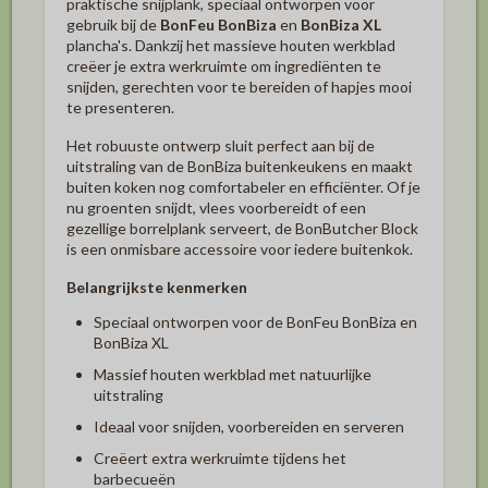
praktische snijplank, speciaal ontworpen voor
gebruik bij de
BonFeu BonBiza
en
BonBiza XL
plancha's. Dankzij het massieve houten werkblad
creëer je extra werkruimte om ingrediënten te
snijden, gerechten voor te bereiden of hapjes mooi
te presenteren.
Het robuuste ontwerp sluit perfect aan bij de
uitstraling van de BonBiza buitenkeukens en maakt
buiten koken nog comfortabeler en efficiënter. Of je
nu groenten snijdt, vlees voorbereidt of een
gezellige borrelplank serveert, de BonButcher Block
is een onmisbare accessoire voor iedere buitenkok.
Belangrijkste kenmerken
Speciaal ontworpen voor de BonFeu BonBiza en
BonBiza XL
Massief houten werkblad met natuurlijke
uitstraling
Ideaal voor snijden, voorbereiden en serveren
Creëert extra werkruimte tijdens het
barbecueën