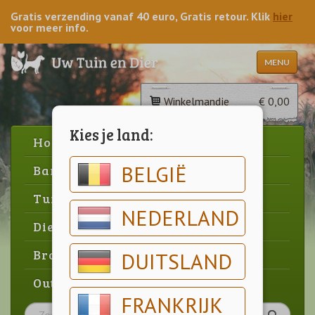
Gratis verzending vanaf 40 euro, Gratis retour. Klik
hier
voor meer info.
MENU
Winkelmandje
€ 0,00
Kies je land:
Home
BELGIË
Barbecue
Tuin
NEDERLAND
Dier
Brood & gebak
DUITSLAND
Outlet
FRANKRIJK