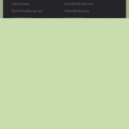
Uitverkoop...
Kamado Barbecues
Broil King Barbecues
Pellet Barbecues
Outdoorchef...
Gasbarbecue
Monolith Kamado...
Houtskoolbarbecue
The Bastard...
Hout Barbecue
Kamado Joe Barbecue
Vuurschalen &...
Traeger Pellet...
Buitenovens
> Meer categoriën
Tuin
Dier
Brandstoffen
Winterartikelen
Laarzen & Klompen
Hond
Brievenbussen
Neerhofdier
Huis & Keuken
Kat
Tuingereedschap
Vijver
Tuinbenodigdheden
Aquarium
Moestuin
Vogel
> Meer categoriëen
> Meer categoriëen