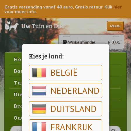
Gratis verzending vanaf 40 euro, Gratis retour. Klik
hier
voor meer info.
MENU
Winkelmandje
€ 0,00
Kies je land:
Home
BELGIË
Barbecue
Tuin
NEDERLAND
Dier
Brood & gebak
DUITSLAND
Outlet
FRANKRIJK