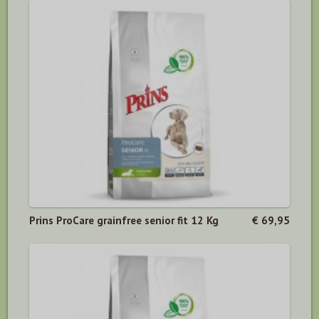
Prins ProCare grainfree senior fit 12 Kg
€ 69,95