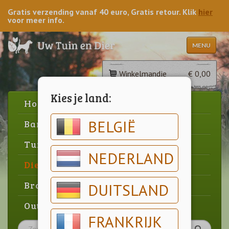
Gratis verzending vanaf 40 euro, Gratis retour. Klik
hier
voor meer info.
MENU
Winkelmandje
€ 0,00
Kies je land:
Home
BELGIË
Barbecue
Tuin
NEDERLAND
Dier
Brood & gebak
DUITSLAND
Outlet
FRANKRIJK