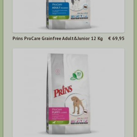
Prins ProCare Grainfree Adult&Junior 12 Kg
€ 69,95