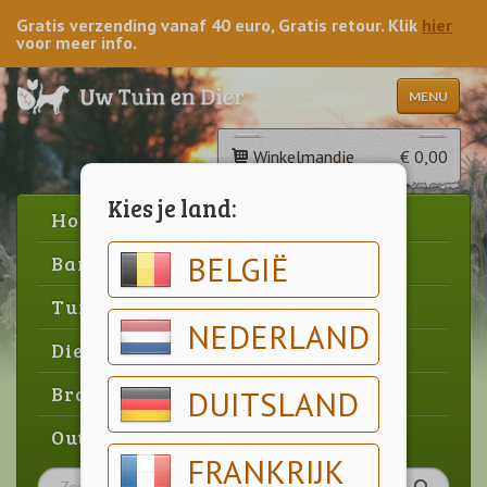
Gratis verzending vanaf 40 euro, Gratis retour. Klik
hier
voor meer info.
MENU
Winkelmandje
€ 0,00
Kies je land:
Home
BELGIË
Barbecue
Tuin
NEDERLAND
Dier
Brood & gebak
DUITSLAND
Outlet
FRANKRIJK