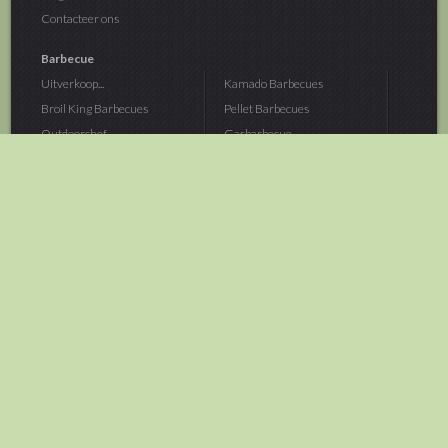
Contacteer ons
Barbecue
Uitverkoop...
Kamado Barbecues
Broil King Barbecues
Pellet Barbecues
Outdoorchef...
Gasbarbecue
Monolith Kamado...
Houtskoolbarbecue
The Bastard...
Hout Barbecue
Kamado Joe Barbecue
Vuurschalen &...
Traeger Pellet...
Buitenovens
> Meer categoriën
Tuin
Dier
Brandstoffen
Winterartikelen
Laarzen & Klompen
Hond
Brievenbussen
Neerhofdier
Huis & Keuken
Kat
Tuingereedschap
Vijver