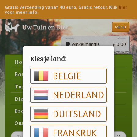
Gratis verzending vanaf 40 euro, Gratis retour. Klik
hier
voor meer info.
MENU
Winkelmandje
€ 0,00
Kies je land:
Home
BELGIË
Barbecue
Tuin
NEDERLAND
Dier
Brood & gebak
DUITSLAND
Outlet
FRANKRIJK