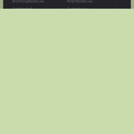
Broil King Barbecues
Pellet Barbecues
Outdoorchef...
Gasbarbecue
Monolith Kamado...
Houtskoolbarbecue
The Bastard...
Hout Barbecue
Kamado Joe Barbecue
Vuurschalen &...
Traeger Pellet...
Buitenovens
> Meer categoriën
Tuin
Dier
Brandstoffen
Winterartikelen
Laarzen & Klompen
Hond
Brievenbussen
Neerhofdier
Huis & Keuken
Kat
Tuingereedschap
Vijver
Tuinbenodigdheden
Aquarium
Moestuin
Vogel
> Meer categoriëen
> Meer categoriëen
Brood & gebak
Outlet