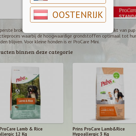
OOSTENRIJK
erste brokvoedingen uit de Prins ProCare-lijn zijn geschikt van pup
ctieproces waarbij de hoogwaardige grondstoffen optimaal tot hu
en blijven. Voor kleine honden is er ProCare Mini.
ucten binnen deze categorie
 ProCare Lamb & Rice
Prins ProCare Lamb&Rice
llergic 12 Kg
Hypoallergic 3 Kg