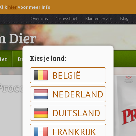
Klik
hier
voor meer info.
Over ons
Nieuwsbrief
Klantenservice
Blog
Kies je land:
ier
Brood & gebak
Outlet
BELGIË
Procare
NEDERLAND
DUITSLAND
FRANKRIJK