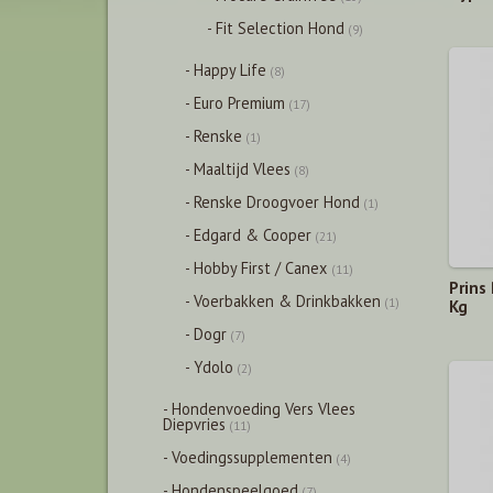
- Fit Selection Hond
(9)
- Happy Life
(8)
- Euro Premium
(17)
- Renske
(1)
- Maaltijd Vlees
(8)
- Renske Droogvoer Hond
(1)
- Edgard & Cooper
(21)
- Hobby First / Canex
(11)
Prins
- Voerbakken & Drinkbakken
(1)
Kg
- Dogr
(7)
- Ydolo
(2)
- Hondenvoeding Vers Vlees
Diepvries
(11)
- Voedingssupplementen
(4)
- Hondenspeelgoed
(7)