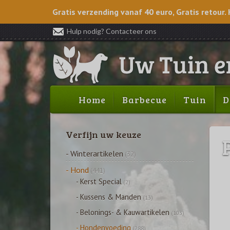
Gratis verzending vanaf 40 euro, Gratis retour. 
Hulp nodig? Contacteer ons
Home
Barbecue
Tuin
D
Verfijn uw keuze
- Winterartikelen
(32)
- Hond
(441)
- Kerst Special
(2)
- Kussens & Manden
(13)
- Belonings- & Kauwartikelen
(103)
- Hondenvoeding
(288)