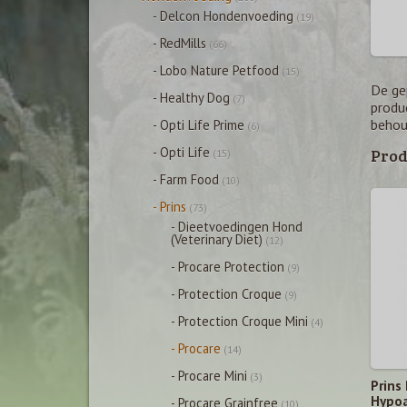
- Delcon Hondenvoeding
(19)
- RedMills
(66)
- Lobo Nature Petfood
(15)
De gep
- Healthy Dog
(7)
produ
behoud
- Opti Life Prime
(6)
- Opti Life
Prod
(15)
- Farm Food
(10)
- Prins
(73)
- Dieetvoedingen Hond
(Veterinary Diet)
(12)
- Procare Protection
(9)
- Protection Croque
(9)
- Protection Croque Mini
(4)
- Procare
(14)
- Procare Mini
(3)
Prins
Hypoa
- Procare Grainfree
(10)