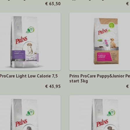
€ 63,50
€
 ProCare Light Low Calorie 7,5
Prins ProCare Puppy&Junior Pe
start 3kg
€ 43,95
€