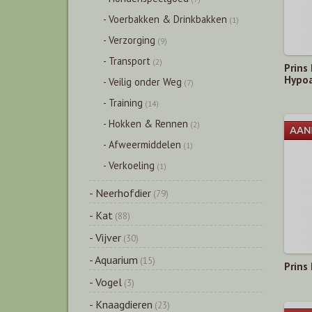
- Voerbakken & Drinkbakken
(1)
- Verzorging
(9)
- Transport
(2)
Prins
Hypoa
- Veilig onder Weg
(7)
- Training
(14)
- Hokken & Rennen
(2)
- Afweermiddelen
(1)
- Verkoeling
(1)
- Neerhofdier
(79)
- Kat
(88)
- Vijver
(30)
- Aquarium
(15)
Prins
- Vogel
(3)
- Knaagdieren
(23)