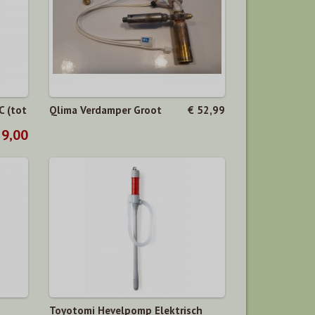
C (tot
Qlima Verdamper Groot
€ 52,99
29,00
Toyotomi Hevelpomp Elektrisch