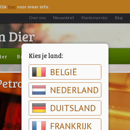
Klik
hier
voor meer info.
Over ons
Nieuwsbrief
Klantenservice
Blog
Kies je land:
ier
Brood & gebak
Outlet
BELGIË
Petroleumkachels
NEDERLAND
DUITSLAND
FRANKRIJK