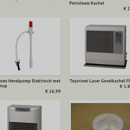
Petroleum Kachel
€ 
omi Hevelpomp Elektrisch met
Toyotomi Laser Gevelkachel F
stop
€ 1.
€ 26,99