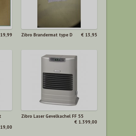
 19,99
Zibro Brandermat type D
€ 13,95
t
Zibro Laser Gevelkachel FF 55
€ 1.399,00
219,00