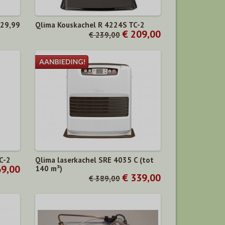
 29,99
Qlima Kouskachel R 4224S TC-2
€ 209,00
€ 239,00
C-2
Qlima laserkachel SRE 4035 C (tot
69,00
140 m³)
€ 339,00
€ 389,00