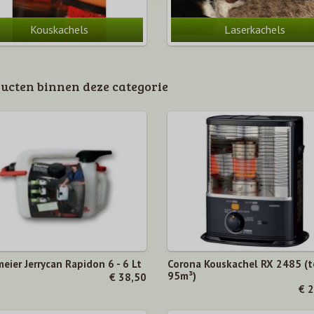
Kouskachels
Laserkachels
ucten binnen deze categorie
eier Jerrycan Rapidon 6 - 6 Lt
Corona Kouskachel RX 2485 (t
95m³)
€ 38,50
€ 