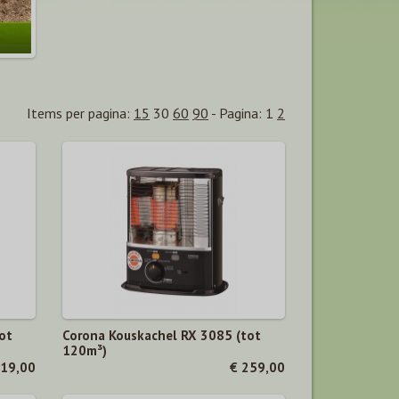
Items per pagina:
15
30
60
90
-
Pagina:
1
2
ot
Corona Kouskachel RX 3085 (tot
120m³)
219,00
€ 259,00