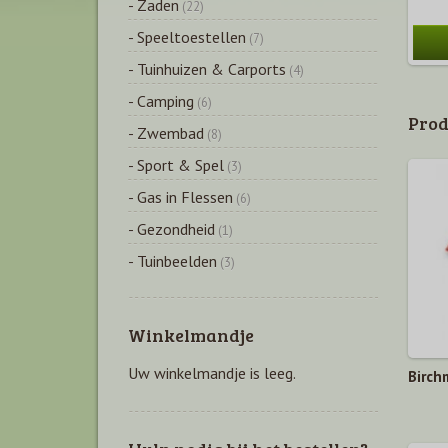
- Zaden
(22)
- Speeltoestellen
(7)
- Tuinhuizen & Carports
(4)
- Camping
(6)
Prod
- Zwembad
(8)
- Sport & Spel
(3)
- Gas in Flessen
(6)
- Gezondheid
(1)
- Tuinbeelden
(3)
Winkelmandje
Uw winkelmandje is leeg.
Birchm