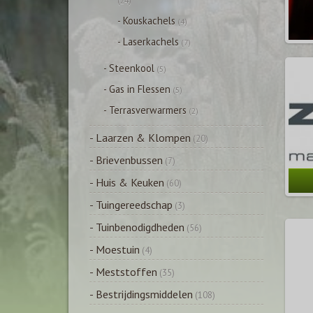
(24)
- Kouskachels
(4)
- Laserkachels
(7)
- Steenkool
(5)
- Gas in Flessen
(5)
- Terrasverwarmers
(2)
- Laarzen & Klompen
(20)
- Brievenbussen
(7)
- Huis & Keuken
(60)
- Tuingereedschap
(3)
- Tuinbenodigdheden
(56)
- Moestuin
(4)
- Meststoffen
(35)
- Bestrijdingsmiddelen
(108)