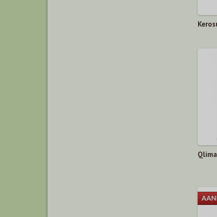
Keros
ieding
Qlima