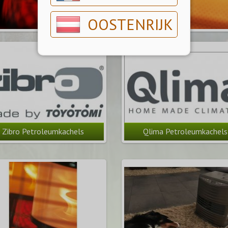
OOSTENRIJK
Zibro Petroleumkachels
Qlima Petroleumkachels