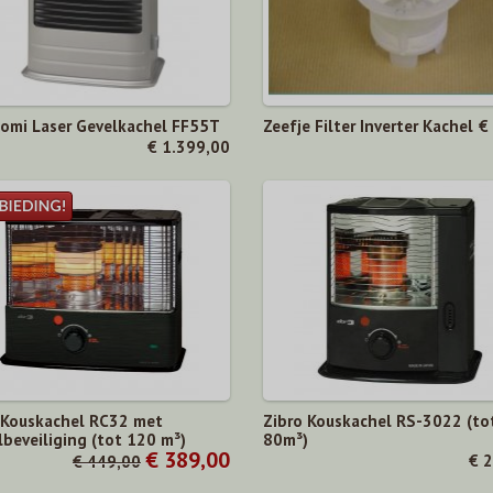
omi Laser Gevelkachel FF55T
Zeefje Filter Inverter Kachel
€
€ 1.399,00
 Kouskachel RC32 met
Zibro Kouskachel RS-3022 (to
beveiliging (tot 120 m³)
80m³)
€ 389,00
€ 
€ 449,00