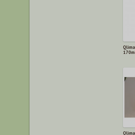
Qlima
170m³
Qlima