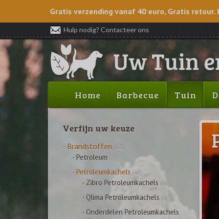
Gratis verzending vanaf 40 euro, Gratis retour. 
Hulp nodig? Contacteer ons
Home
Barbecue
Tuin
D
Verfijn uw keuze
- Brandstoffen
(62)
- Petroleum
(7)
- Petroleumkachels
(42)
- Zibro Petroleumkachels
(8)
- Qlima Petroleumkachels
(6)
- Onderdelen Petroleumkachels