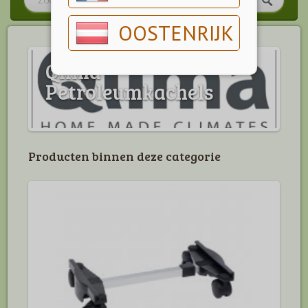
OOSTENRIJK
Qlima
Petroleumkachels
Producten binnen deze categorie