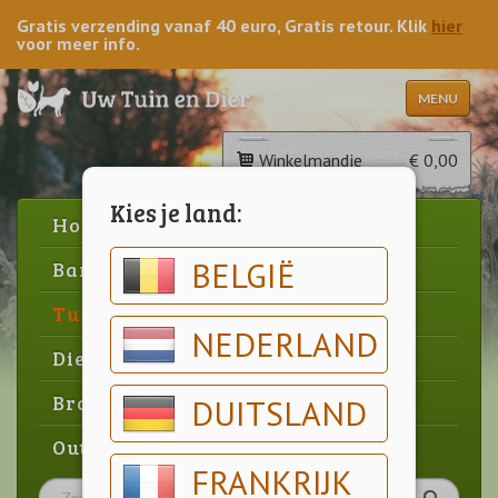
Gratis verzending vanaf 40 euro, Gratis retour. Klik
hier
voor meer info.
MENU
Winkelmandje
€ 0,00
Kies je land:
Home
BELGIË
Barbecue
Tuin
NEDERLAND
Dier
Brood & gebak
DUITSLAND
Outlet
FRANKRIJK