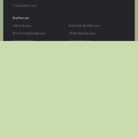
Contacteer ons
Barbecue
Uitverkoop...
Kamado Barbecues
Broil King Barbecues
Pellet Barbecues
Outdoorchef...
Gasbarbecue
Monolith Kamado...
Houtskoolbarbecue
The Bastard...
Hout Barbecue
Kamado Joe Barbecue
Vuurschalen &...
Traeger Pellet...
Buitenovens
> Meer categoriën
Tuin
Dier
Brandstoffen
Winterartikelen
Laarzen & Klompen
Hond
Brievenbussen
Neerhofdier
Huis & Keuken
Kat
Tuingereedschap
Vijver