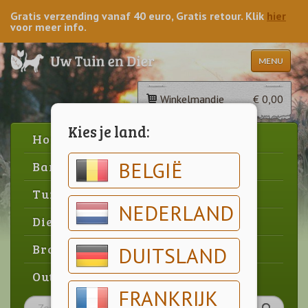
Gratis verzending vanaf 40 euro, Gratis retour. Klik
hier
voor meer info.
MENU
Winkelmandje
€ 0,00
Kies je land:
Home
BELGIË
Barbecue
Tuin
NEDERLAND
Dier
Brood & gebak
DUITSLAND
Outlet
FRANKRIJK