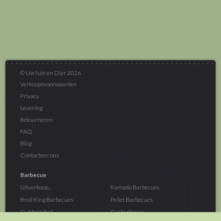
© Uw tuin en Dier 2026
Verkoopsvoorwaarden
Privacy
Levering
Retourneren
FAQ
Blog
Contacteer ons
Barbecue
Uitverkoop...
Kamado Barbecues
Broil King Barbecues
Pellet Barbecues
Outdoorchef...
Gasbarbecue