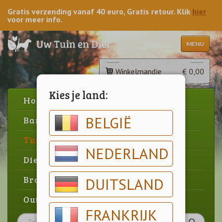
Gratis verzending vanaf 40 euro, Gratis retour. Klik
hier
voor meer info.
MENU
Winkelmandje
€ 0,00
Kies je land:
Home
BELGIË
Barbecue
Tuin
NEDERLAND
Dier
Brood & gebak
DUITSLAND
Outlet
FRANKRIJK