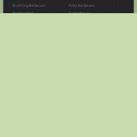
Broil King Barbecues
Pellet Barbecues
Outdoorchef...
Gasbarbecue
Monolith Kamado...
Houtskoolbarbecue
The Bastard...
Hout Barbecue
Kamado Joe Barbecue
Vuurschalen &...
Traeger Pellet...
Buitenovens
> Meer categoriën
Tuin
Dier
Brandstoffen
Winterartikelen
Laarzen & Klompen
Hond
Brievenbussen
Neerhofdier
Huis & Keuken
Kat
Tuingereedschap
Vijver
Tuinbenodigdheden
Aquarium
Moestuin
Vogel
> Meer categoriëen
> Meer categoriëen