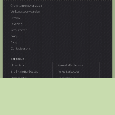
© Uw tuin en Dier 2026
Verkoopsvoorwaarden
Privacy
Levering
Retourneren
FAQ
Blog
Contacteer ons
Barbecue
Uitverkoop...
Kamado Barbecues
Broil King Barbecues
Pellet Barbecues
Outdoorchef...
Gasbarbecue
Monolith Kamado...
Houtskoolbarbecue
The Bastard...
Hout Barbecue
Kamado Joe Barbecue
Vuurschalen &...
Traeger Pellet...
Buitenovens
> Meer categoriën