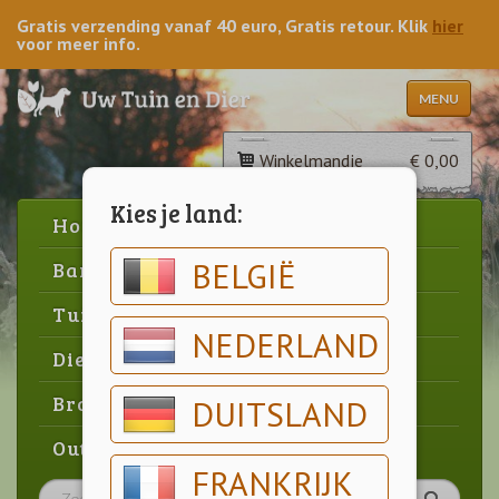
Gratis verzending vanaf 40 euro, Gratis retour. Klik
hier
voor meer info.
MENU
Winkelmandje
€ 0,00
Kies je land:
Home
BELGIË
Barbecue
Tuin
NEDERLAND
Dier
Brood & gebak
DUITSLAND
Outlet
FRANKRIJK