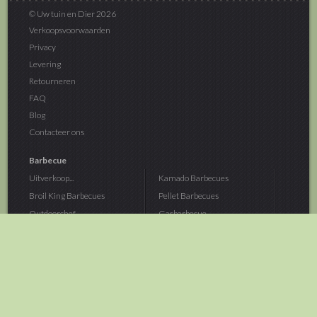
© Uw tuin en Dier 2026
Verkoopsvoorwaarden
Privacy
Levering
Retourneren
FAQ
Blog
Contacteer ons
Barbecue
Uitverkoop...
Kamado Barbecues
Broil King Barbecues
Pellet Barbecues
Outdoorchef...
Gasbarbecue
Monolith Kamado...
Houtskoolbarbecue
The Bastard...
Hout Barbecue
Kamado Joe Barbecue
Vuurschalen &...
Traeger Pellet...
Buitenovens
> Meer categoriën