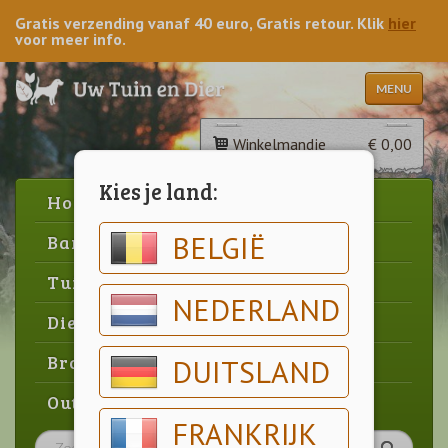
Gratis verzending vanaf 40 euro, Gratis retour. Klik
hier
voor meer info.
MENU
Winkelmandje
€ 0,00
Kies je land:
Home
BELGIË
Barbecue
Tuin
NEDERLAND
Dier
Brood & gebak
DUITSLAND
Outlet
FRANKRIJK