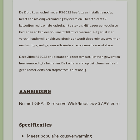
De Zibro kous kachel model RS-3022 heeft geen installatie nodig,
heeft een rookvrij verbrandingssysteem en u heeft slechts 2
batterijen nodig om de kachel aan te steken. Hij is zeer eenvoudig te
bedienen en kan een volume tot 80 m³ verwarmen. Uitgerust met
verschillende veiligheidsvoorzieningen wordt deze ruimteverwarmer
een handige, veilige, zeer efficiënte en economische warmtebron.
Deze Zibro RS 3022 enkelbrander is zeer compact, licht van gewicht en
heel eenvoudig te bedienen. De kachel werkt op petroleum en heeft
geen afvoer. Zelfs een stopcontact is niet nodig.
AANBIEDING
Nu met GRATIS reserve Wiek/kous twv 37,99 euro
Specificaties
Meest populaire kousverwarming