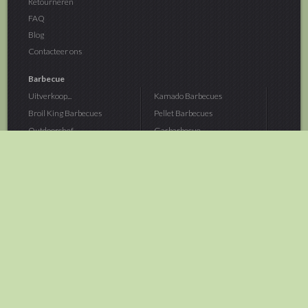
Retourneren
FAQ
Blog
Contacteer ons
Barbecue
Uitverkoop...
Kamado Barbecues
Broil King Barbecues
Pellet Barbecues
Outdoorchef...
Gasbarbecue
Monolith Kamado...
Houtskoolbarbecue
The Bastard...
Hout Barbecue
Kamado Joe Barbecue
Vuurschalen &...
Traeger Pellet...
Buitenovens
> Meer categoriën
Tuin
Dier
Brandstoffen
Winterartikelen
Laarzen & Klompen
Hond
Brievenbussen
Neerhofdier