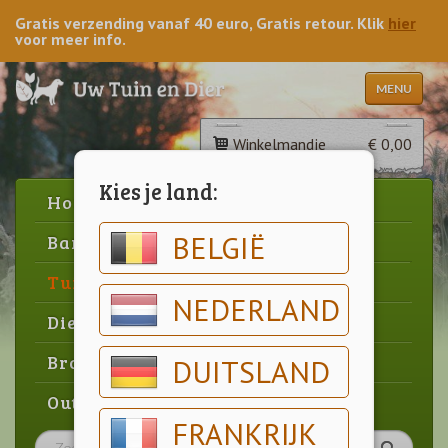
Gratis verzending vanaf 40 euro, Gratis retour. Klik
hier
voor meer info.
MENU
Winkelmandje
€ 0,00
Kies je land:
Home
BELGIË
Barbecue
Tuin
NEDERLAND
Dier
Brood & gebak
DUITSLAND
Outlet
FRANKRIJK