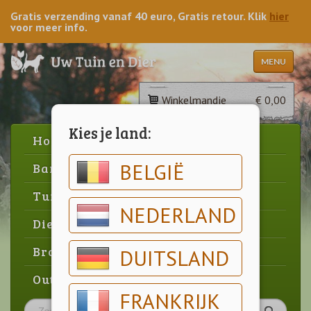
Gratis verzending vanaf 40 euro, Gratis retour. Klik
hier
voor meer info.
MENU
Winkelmandje
€ 0,00
Kies je land:
Home
BELGIË
Barbecue
Tuin
NEDERLAND
Dier
Brood & gebak
DUITSLAND
Outlet
FRANKRIJK