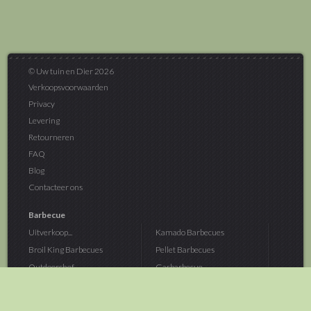
© Uw tuin en Dier 2026
Verkoopsvoorwaarden
Privacy
Levering
Retourneren
FAQ
Blog
Contacteer ons
Barbecue
Uitverkoop...
Kamado Barbecues
Broil King Barbecues
Pellet Barbecues
Outdoorchef...
Gasbarbecue
Monolith Kamado...
Houtskoolbarbecue
The Bastard...
Hout Barbecue