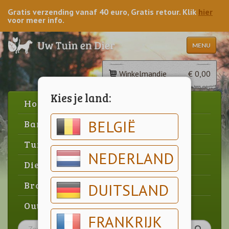
Gratis verzending vanaf 40 euro, Gratis retour. Klik
hier
voor meer info.
MENU
Winkelmandje
€ 0,00
Kies je land:
Home
BELGIË
Barbecue
Tuin
NEDERLAND
Dier
Brood & gebak
DUITSLAND
Outlet
FRANKRIJK