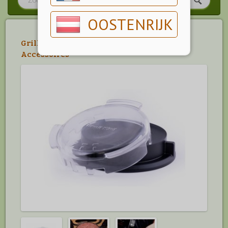
OOSTENRIJK
Grillen
>
Wokken & Braden
>
Broil King
Accessoires