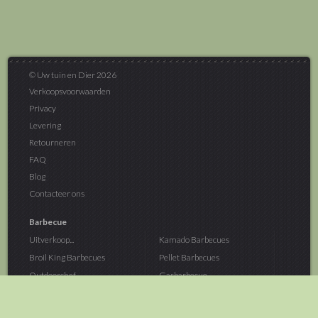
© Uw tuin en Dier 2026
Verkoopsvoorwaarden
Privacy
Levering
Retourneren
FAQ
Blog
Contacteer ons
Barbecue
Uitverkoop...
Kamado Barbecues
Broil King Barbecues
Pellet Barbecues
Outdoorchef...
Gasbarbecue
Monolith Kamado...
Houtskoolbarbecue
The Bastard...
Hout Barbecue