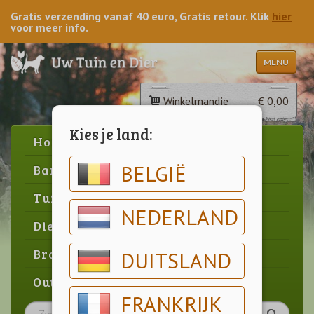
Gratis verzending vanaf 40 euro, Gratis retour. Klik
hier
voor meer info.
MENU
Winkelmandje
€ 0,00
Kies je land:
Home
BELGIË
Barbecue
Tuin
NEDERLAND
Dier
Brood & gebak
DUITSLAND
Outlet
FRANKRIJK