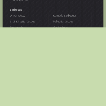
Contacteer ons
Barbecue
Uitverkoop...
Kamado Barbecues
Broil King Barbecues
Pellet Barbecues
Outdoorchef...
Gasbarbecue
Monolith Kamado...
Houtskoolbarbecue
The Bastard...
Hout Barbecue
Kamado Joe Barbecue
Vuurschalen &...
Traeger Pellet...
Buitenovens
> Meer categoriën
Tuin
Dier
Brandstoffen
Winterartikelen
Laarzen & Klompen
Hond
Brievenbussen
Neerhofdier
Huis & Keuken
Kat
Tuingereedschap
Vijver
Tuinbenodigdheden
Aquarium