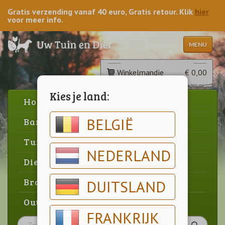
Gratis verzending vanaf 40 euro, Gratis retour. Klik
hier
voor meer info.
MENU
Winkelmandje
€ 0,00
Kies je land:
Home
BELGIË
Barbecue
Tuin
NEDERLAND
Dier
Brood & gebak
DUITSLAND
Outlet
FRANKRIJK