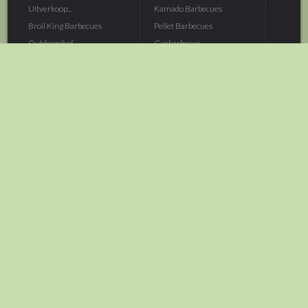
Uitverkoop...
Kamado Barbecues
Broil King Barbecues
Pellet Barbecues
Outdoorchef...
Gasbarbecue
Monolith Kamado...
Houtskoolbarbecue
The Bastard...
Hout Barbecue
Kamado Joe Barbecue
Vuurschalen &...
Traeger Pellet...
Buitenovens
> Meer categoriën
Tuin
Dier
Brandstoffen
Winterartikelen
Laarzen & Klompen
Hond
Brievenbussen
Neerhofdier
Huis & Keuken
Kat
Tuingereedschap
Vijver
Tuinbenodigdheden
Aquarium
Moestuin
Vogel
> Meer categoriëen
> Meer categoriëen