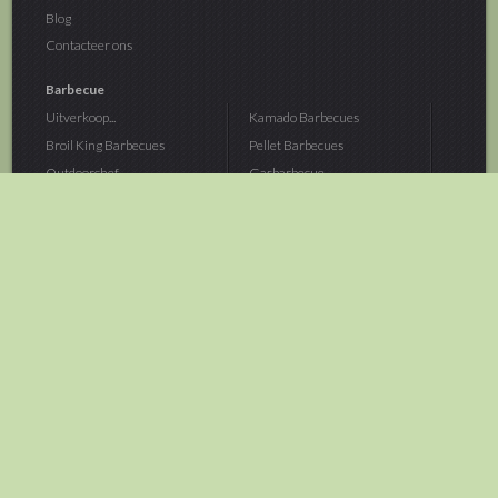
Blog
Contacteer ons
Barbecue
Uitverkoop...
Kamado Barbecues
Broil King Barbecues
Pellet Barbecues
Outdoorchef...
Gasbarbecue
Monolith Kamado...
Houtskoolbarbecue
The Bastard...
Hout Barbecue
Kamado Joe Barbecue
Vuurschalen &...
Traeger Pellet...
Buitenovens
> Meer categoriën
Tuin
Dier
Brandstoffen
Winterartikelen
Laarzen & Klompen
Hond
Brievenbussen
Neerhofdier
Huis & Keuken
Kat