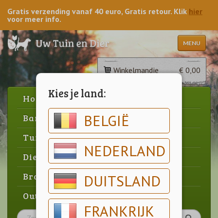
Gratis verzending vanaf 40 euro, Gratis retour. Klik
hier
voor meer info.
MENU
Winkelmandje
€ 0,00
Kies je land:
Home
BELGIË
Barbecue
Tuin
NEDERLAND
Dier
Brood & gebak
DUITSLAND
Outlet
FRANKRIJK