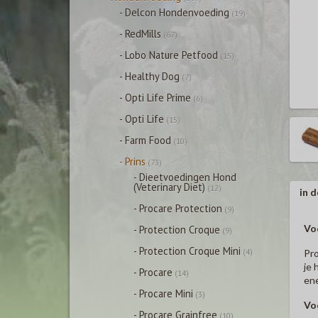
- Delcon Hondenvoeding
(19)
- RedMills
(67)
- Lobo Nature Petfood
(15)
- Healthy Dog
(7)
- Opti Life Prime
(6)
- Opti Life
(15)
- Farm Food
(10)
- Prins
(73)
- Dieetvoedingen Hond
(Veterinary Diet)
(12)
in d
- Procare Protection
(9)
Vo
- Protection Croque
(9)
- Protection Croque Mini
(4)
Pro
je 
- Procare
(14)
ene
- Procare Mini
(3)
Vo
- Procare Grainfree
(10)