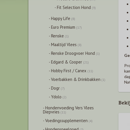
- Fit Selection Hond
(9)
- Happy Life
(8)
- Euro Premium
(17)
- Renske
(1)
- Maaltijd Vlees
(8)
- Renske Droogvoer Hond
(1)
Ge
- Edgard & Cooper
(21)
Pro
- Hobby First / Canex
kam
(11)
dag
- Voerbakken & Drinkbakken
(1)
Nat
- Dogr
(7)
- Ydolo
(2)
Beki
- Hondenvoeding Vers Vlees
Diepvries
(11)
- Voedingssupplementen
(4)
- Hondenspeelgoed
(7)