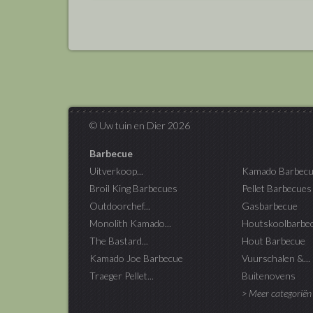
© Uw tuin en Dier 2026
Barbecue
Uitverkoop...
Kamado Barbecu
Broil King Barbecues
Pellet Barbecues
Outdoorchef...
Gasbarbecue
Monolith Kamado...
Houtskoolbarbe
The Bastard...
Hout Barbecue
Kamado Joe Barbecue
Vuurschalen &...
Traeger Pellet...
Buitenovens
> Meer categoriën