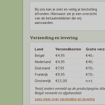
Bij ons kan je snel en veilig je bestelling
afronden. Hiernaast zie je een overzicht
van de betaal
middelen die wij
aanvaarden.
Verzending en levering
Land
Verzendkosten
Gratis ver
België
€4,95
€40,-
Nederland
€4,95
€40,-
Duitsland
€7,95
€70,-
Frankrijk
€9,95
€70,-
Oostenrijk
€15,00
n.v.t.
Tenzij anders vermeld op de productpagina. All
België verwerkt en afgehandeld.
Lees meer over verzending en levering