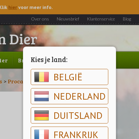
Klik
hier
voor meer info.
Over ons
Nieuwsbrief
Klantenservice
Blog
Kies je land:
ier
Brood & gebak
Outlet
BELGIË
s
>
Procare
NEDERLAND
DUITSLAND
FRANKRIJK