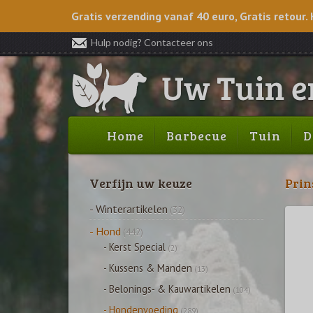
Gratis verzending vanaf 40 euro, Gratis retour. 
Hulp nodig? Contacteer ons
Home
Barbecue
Tuin
D
Verfijn uw keuze
Prin
- Winterartikelen
(32)
- Hond
(442)
- Kerst Special
(2)
- Kussens & Manden
(13)
- Belonings- & Kauwartikelen
(104)
- Hondenvoeding
(289)