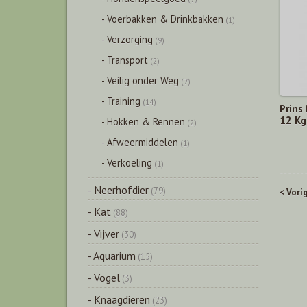
- Voerbakken & Drinkbakken
(1)
- Verzorging
(9)
- Transport
(2)
- Veilig onder Weg
(7)
- Training
(14)
Prins
12 Kg
- Hokken & Rennen
(2)
- Afweermiddelen
(1)
- Verkoeling
(1)
- Neerhofdier
(79)
< Vori
- Kat
(88)
- Vijver
(30)
- Aquarium
(15)
- Vogel
(3)
- Knaagdieren
(23)