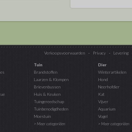
Verkoopsvoorwaarden
Privacy
Levering
Tuin
Dier
es
Brandstoffen
Winterartikelen
Laarzen & Klompen
Hond
Brievenbussen
Neerhofdier
cue
Huis & Keuken
Kat
Tuingereedschap
Vijver
Tuinbenodigdheden
Aquarium
Moestuin
Vogel
> Meer categoriëen
> Meer categoriëen