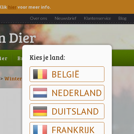
Klik
hier
voor meer info.
Over ons
Nieuwsbrief
Klantenservice
Blog
Kies je land:
ier
Brood & gebak
Outlet
BELGIË
>
Winterartikelen
>
Voederhuisjes
NEDERLAND
DUITSLAND
FRANKRIJK