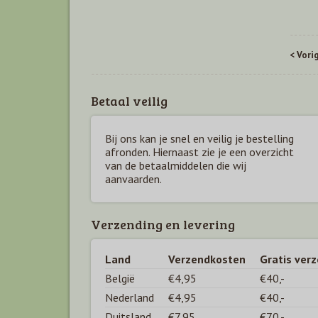
< Vori
Betaal veilig
Bij ons kan je snel en veilig je bestelling
afronden. Hiernaast zie je een overzicht
van de betaal
middelen die wij
aanvaarden.
Verzending en levering
Land
Verzendkosten
Gratis ver
België
€4,95
€40,-
Nederland
€4,95
€40,-
Duitsland
€7,95
€70,-