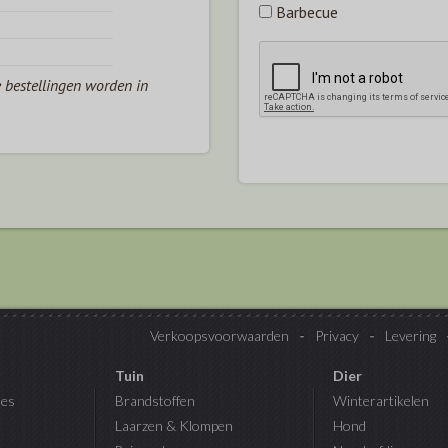
Barbecue
e bestellingen worden in
Verkoopsvoorwaarden
Privacy
Levering
Tuin
Dier
es
Brandstoffen
Winterartikelen
Laarzen & Klompen
Hond