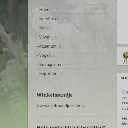
- Hond
(442)
- Neerhofdier
(79)
- Kat
(88)
- Vijver
(30)
- Aquarium
(15)
- Vogel
(3)
- Knaagdieren
(23)
- Reptielen
(4)
in d
Ont
Winkelmandje
cm 
is 
Uw winkelmandje is leeg.
nat
Het
kle
Hulp nodig bij het bestellen?