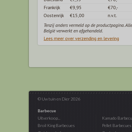
Frankrijk
€9,95
€70,-
Oostenrijk
€15,00
n.v.t.
Tenzij anders vermeld op de productpagina. All
België verwerkt en afgehandeld.
Lees meer over verzending en levering
© Uw tuin en Dier 2026
Barbecue
Uitverkoop...
Kamado Barbecu
Broil King Barbecues
Pellet Barbecues