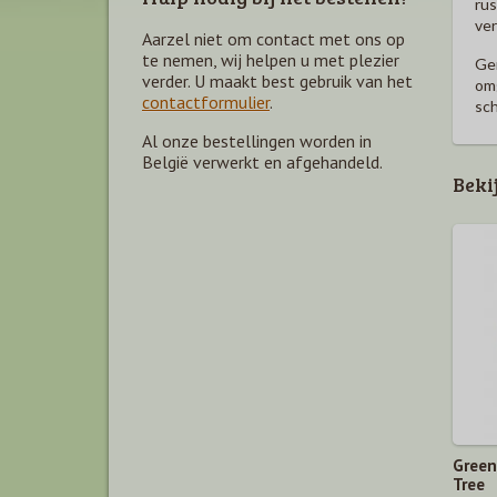
rus
ver
Aarzel niet om contact met ons op
te nemen, wij helpen u met plezier
Gen
verder. U maakt best gebruik van het
omg
contactformulier
.
sc
Al onze bestellingen worden in
België verwerkt en afgehandeld.
Beki
ieding
Green
Tree