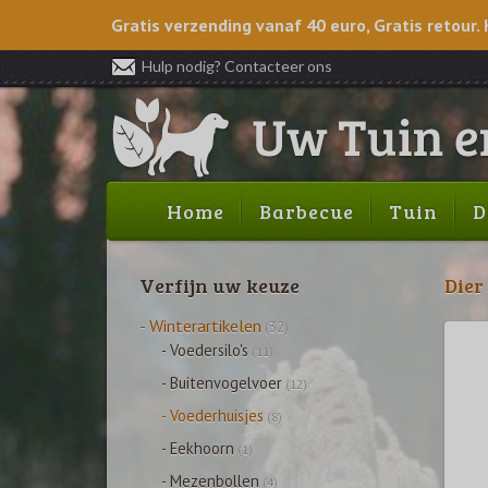
Gratis verzending vanaf 40 euro, Gratis retour. 
Hulp nodig? Contacteer ons
Home
Barbecue
Tuin
D
Verfijn uw keuze
Dier
- Winterartikelen
(32)
- Voedersilo's
(11)
- Buitenvogelvoer
(12)
- Voederhuisjes
(8)
ing
- Eekhoorn
(1)
- Mezenbollen
(4)