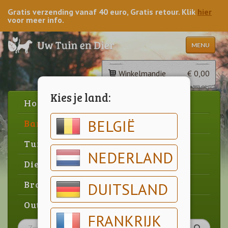
Gratis verzending vanaf 40 euro, Gratis retour. Klik
hier
voor meer info.
MENU
Winkelmandje
€ 0,00
Kies je land:
Home
BELGIË
Barbecue
Tuin
NEDERLAND
Dier
Brood & gebak
DUITSLAND
Outlet
FRANKRIJK