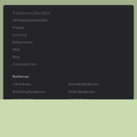
© Uw tuin en Dier 2026
Verkoopsvoorwaarden
Privacy
Levering
Retourneren
FAQ
Blog
Contacteer ons
Barbecue
Uitverkoop...
Kamado Barbecues
Broil King Barbecues
Pellet Barbecues
Outdoorchef...
Gasbarbecue
Monolith Kamado...
Houtskoolbarbecue
The Bastard...
Hout Barbecue
Kamado Joe Barbecue
Vuurschalen &...
Traeger Pellet...
Buitenovens