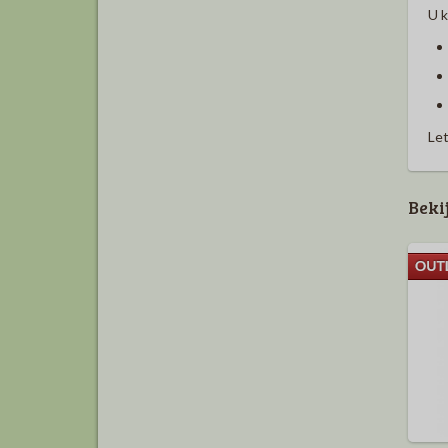
U k
Let
Beki