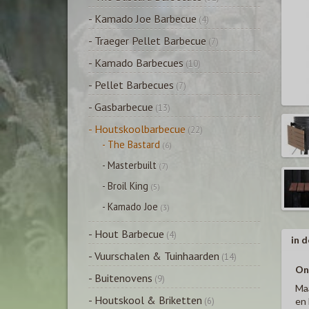
- Kamado Joe Barbecue
(4)
- Traeger Pellet Barbecue
(7)
- Kamado Barbecues
(10)
- Pellet Barbecues
(7)
- Gasbarbecue
(13)
- Houtskoolbarbecue
(22)
- The Bastard
(6)
- Masterbuilt
(7)
- Broil King
(5)
- Kamado Joe
(3)
- Hout Barbecue
(4)
in d
- Vuurschalen & Tuinhaarden
(14)
On
- Buitenovens
(9)
Maa
- Houtskool & Briketten
en 
(6)