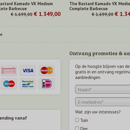
astard Kamado VX Medium
The Bastard Kamado VX Medi
ete Barbecue
Complete Barbecue
€ 1.349,00
€ 1.3
€ 1.699,00
€ 1.699,00
ge
Ontvang promoties & aa
Op de hoogte blijven van de 
gratis in en ontvang regelm
aanbiedingen.
Wat zijn uw interesses?
zending vanaf
Tuin
Dier