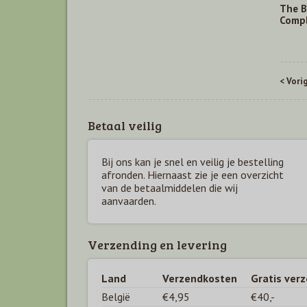
The B
Compl
< Vori
Betaal veilig
Bij ons kan je snel en veilig je bestelling
afronden. Hiernaast zie je een overzicht
van de betaal
middelen die wij
aanvaarden.
Verzending en levering
Land
Verzendkosten
Gratis ver
België
€4,95
€40,-