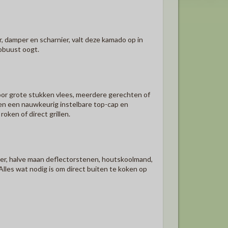
, damper en scharnier, valt deze kamado op in
robuust oogt.
oor grote stukken vlees, meerdere gerechten of
en een nauwkeurig instelbare top-cap en
oken of direct grillen.
ter, halve maan deflectorstenen, houtskoolmand,
lles wat nodig is om direct buiten te koken op