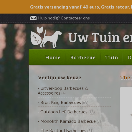
Gratis verzending vanaf 40 euro, Gratis retour. 
Hulp nodig? Contacteer ons
Home
Barbecue
Tuin
D
Verfijn uw keuze
The 
- Uitverkoop Barbecues &
Accessoires
(4)
- Broil King Barbecues
(69)
- Outdoorchef Barbecues
(15)
- Monolith Kamado Barbecue
(7)
- The Bastard Barbecues
(31)