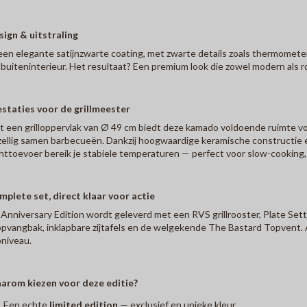
ign & uitstraling
een elegante satijnzwarte coating, met zwarte details zoals thermometer
 buiteninterieur. Het resultaat? Een premium look die zowel modern als 
staties voor de grillmeester
 een grilloppervlak van Ø 49 cm biedt deze kamado voldoende ruimte v
ellig samen barbecueën. Dankzij hoogwaardige keramische constructie 
httoevoer bereik je stabiele temperaturen — perfect voor slow-cooking, r
plete set, direct klaar voor actie
Anniversary Edition wordt geleverd met een RVS grillrooster, Plate Set
pvangbak, inklapbare zijtafels en de welgekende The Bastard Topvent. A
niveau.
arom kiezen voor deze editie?
Een echte
limited edition
— exclusief en unieke kleur