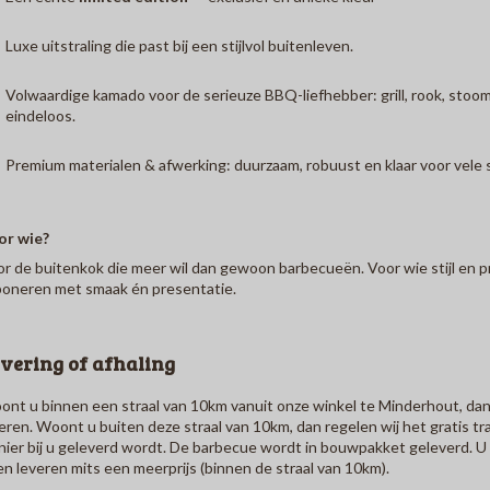
Luxe uitstraling die past bij een stijlvol buitenleven.
Volwaardige kamado voor de serieuze BBQ-liefhebber: grill, rook, stoom 
eindeloos.
Premium materialen & afwerking: duurzaam, robuust en klaar voor vele 
or wie?
r de buitenkok die meer wil dan gewoon barbecueën. Voor wie stijl en p
oneren met smaak én presentatie.
vering of afhaling
nt u binnen een straal van 10km vanuit onze winkel te Minderhout, dan 
eren. Woont u buiten deze straal van 10km, dan regelen wij het gratis t
ier bij u geleverd wordt. De barbecue wordt in bouwpakket geleverd. 
en leveren mits een meerprijs (binnen de straal van 10km).