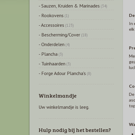
- Sauzen, Kruiden & Marinades
(34)
- Rookovens
Des
(1)
In 
- Accessoires
(123)
elk
- Bescherming/Cover
(18)
- Onderdelen
(4)
Pre
- Plancha
(3)
Met
gez
- Tuinhaarden
(3)
luc
- Forge Adour Plancha's
(8)
Com
De 
Winkelmandje
aso
top
Uw winkelmandje is leeg.
Wa
Hulp nodig bij het bestellen?