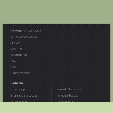
© Uw tuin en Dier 2026
Verkoopsvoorwaarden
Privacy
Levering
Retourneren
FAQ
Blog
Contacteer ons
Barbecue
Uitverkoop...
Kamado Barbecues
Broil King Barbecues
Pellet Barbecues
Outdoorchef...
Gasbarbecue
Monolith Kamado...
Houtskoolbarbecue