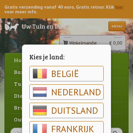
Gratis verzending vanaf 40 euro, Gratis retour. Klik
hier
voor meer info.
MENU
Winkelmandje
€ 0,00
Kies je land:
Home
BELGIË
Barbecue
Tuin
NEDERLAND
Dier
Brood & gebak
DUITSLAND
Outlet
FRANKRIJK