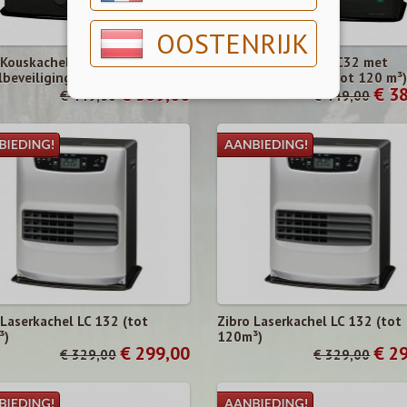
OOSTENRIJK
 Kouskachel RC32 met
Zibro Kouskachel RC32 met
beveiliging (tot 120 m³)
Omvalbeveiliging (tot 120 m³)
€ 389,00
€ 3
€ 449,00
€ 449,00
 Laserkachel LC 132 (tot
Zibro Laserkachel LC 132 (tot
³)
120m³)
€ 299,00
€ 2
€ 329,00
€ 329,00