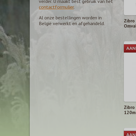
verder. U maakt best gebruik van het
contactformulier
.
Al onze bestellingen worden in
Zibro
België verwerkt en afgehandeld.
Omval
ieding
Zibro
120m
ieding