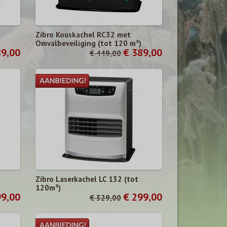
Zibro Kouskachel RC32 met
Omvalbeveiliging (tot 120 m³)
89,00
€ 389,00
€ 449,00
Zibro Laserkachel LC 132 (tot
120m³)
99,00
€ 299,00
€ 329,00