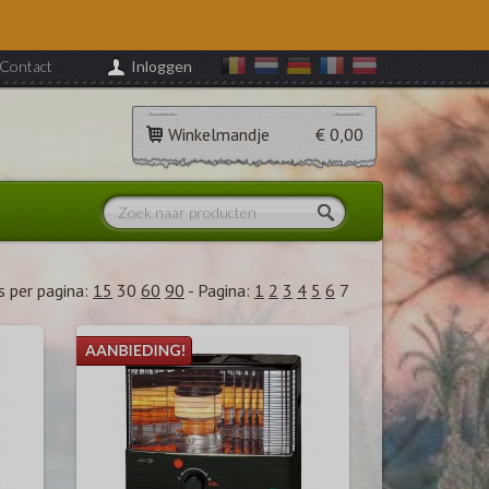
Contact
Inloggen
Winkelmandje
€ 0,00
 per pagina:
15
30
60
90
-
Pagina:
1
2
3
4
5
6
7