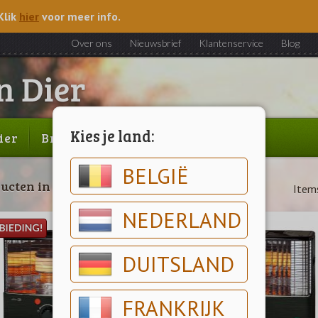
Klik
hier
voor meer info.
Over ons
Nieuwsbrief
Klantenservice
Blog
Kies je land:
ier
Brood & gebak
Outlet
BELGIË
ucten in promotie
Items
NEDERLAND
DUITSLAND
FRANKRIJK