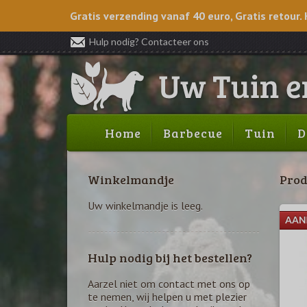
Gratis verzending vanaf 40 euro, Gratis retour. 
Hulp nodig? Contacteer ons
Home
Barbecue
Tuin
D
Winkelmandje
Prod
Uw winkelmandje is leeg.
ieding
Hulp nodig bij het bestellen?
Aarzel niet om contact met ons op
te nemen, wij helpen u met plezier