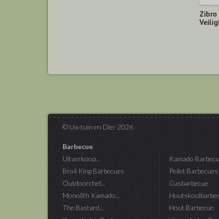
Zibro
Veili
© Uw tuin en Dier 2026
Barbecue
Uitverkoop...
Kamado Barbecu
Broil King Barbecues
Pellet Barbecues
Outdoorchef...
Gasbarbecue
Monolith Kamado...
Houtskoolbarbe
The Bastard...
Hout Barbecue