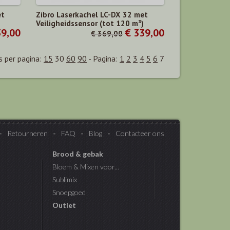
et
Zibro Laserkachel LC-DX 32 met
)
Veiligheidssensor (tot 120 m³)
39,00
€ 339,00
€ 369,00
 per pagina:
15
30
60
90
-
Pagina:
1
2
3
4
5
6
7
Retourneren
FAQ
Blog
Contacteer ons
Brood & gebak
Bloem & Mixen voor...
Sublimix
Snoepgoed
Outlet