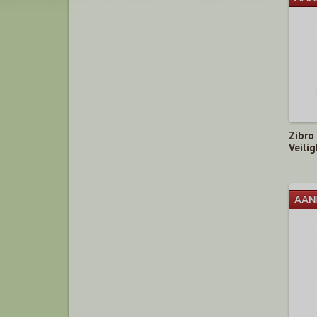
Zibro
Veili
ieding