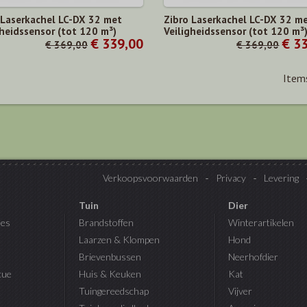
 Laserkachel LC-DX 32 met
Zibro Laserkachel LC-DX 32 m
gheidssensor (tot 120 m³)
Veiligheidssensor (tot 120 m³
€ 339,00
€ 3
€ 369,00
€ 369,00
Items
Verkoopsvoorwaarden
Privacy
Levering
Tuin
Dier
es
Brandstoffen
Winterartikelen
Laarzen & Klompen
Hond
Brievenbussen
Neerhofdier
cue
Huis & Keuken
Kat
Tuingereedschap
Vijver