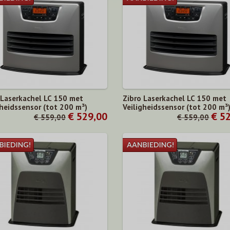
 Laserkachel LC 150 met
Zibro Laserkachel LC 150 met
gheidssensor (tot 200 m³)
Veiligheidssensor (tot 200 m³
€ 529,00
€ 5
€ 559,00
€ 559,00