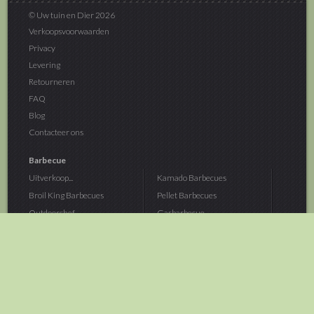
© Uw tuin en Dier 2026
Verkoopsvoorwaarden
Privacy
Levering
Retourneren
FAQ
Blog
Contacteer ons
Barbecue
Uitverkoop...
Kamado Barbecues
Broil King Barbecues
Pellet Barbecues
Outdoorchef...
Gasbarbecue
Monolith Kamado...
Houtskoolbarbecue
The Bastard...
Hout Barbecue
Kamado Joe Barbecue
Vuurschalen &...
Traeger Pellet...
Buitenovens
> Meer categoriën