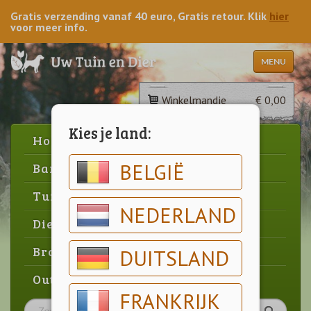
Gratis verzending vanaf 40 euro, Gratis retour. Klik
hier
voor meer info.
MENU
Winkelmandje
€ 0,00
Kies je land:
Home
BELGIË
Barbecue
Tuin
NEDERLAND
Dier
Brood & gebak
DUITSLAND
Outlet
FRANKRIJK