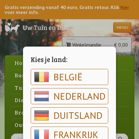
Gratis verzending vanaf 40 euro, Gratis retour. Klik
hier
voor meer info.
MENU
Winkelmandje
€ 0,00
Kies je land:
Home
BELGIË
Barbecue
Tuin
NEDERLAND
Dier
Brood & gebak
DUITSLAND
Outlet
FRANKRIJK