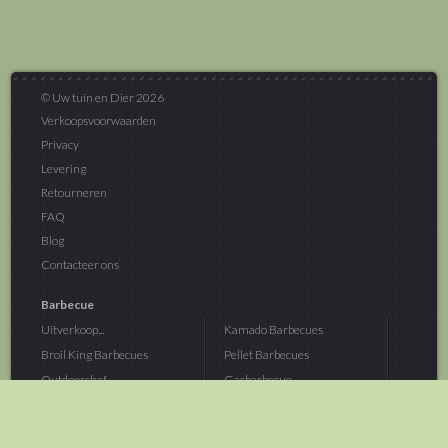
© Uw tuin en Dier 2026
Verkoopsvoorwaarden
Privacy
Levering
Retourneren
FAQ
Blog
Contacteer ons
Barbecue
Uitverkoop...
Kamado Barbecues
Broil King Barbecues
Pellet Barbecues
Outdoorchef...
Gasbarbecue
Monolith Kamado...
Houtskoolbarbecue
The Bastard...
Hout Barbecue