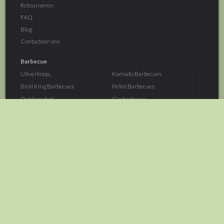
Retourneren
FAQ
Blog
Contacteer ons
Barbecue
Uitverkoop...
Kamado Barbecues
Broil King Barbecues
Pellet Barbecues
Outdoorchef...
Gasbarbecue
Monolith Kamado...
Houtskoolbarbecue
The Bastard...
Hout Barbecue
Kamado Joe Barbecue
Vuurschalen &...
Traeger Pellet...
Buitenovens
> Meer categoriën
Tuin
Dier
Brandstoffen
Winterartikelen
Laarzen & Klompen
Hond
Brievenbussen
Neerhofdier