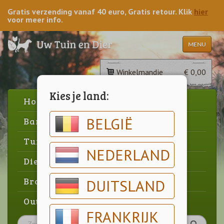
Gratis verzending vanaf 40 euro, Gratis retour. Klik
hier
voor meer info.
MENU
Winkelmandje
€ 0,00
Kies je land:
Home
BELGIË
Barbecue
Tuin
NEDERLAND
Dier
Brood & gebak
DUITSLAND
Outlet
FRANKRIJK