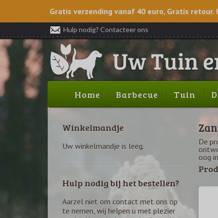
Gratis verzending vanaf 40 euro, Gratis retour. 
Hulp nodig? Contacteer ons
Home
Barbecue
Tuin
D
Zan
Winkelmandje
De pr
Uw winkelmandje is leeg.
ontwo
oog in
Prod
Hulp nodig bij het bestellen?
Aarzel niet om contact met ons op
te nemen, wij helpen u met plezier