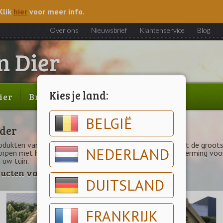
Klik
hier
voor meer info.
Over ons
Nieuwsbrief
Klantenservice
Blog
Kies je land:
ier
Brood & gebak
Outlet
BELGIË
der
odukten van Zander zijn ambachtelijk vervaardigd en met de grootst
NEDERLAND
rpen met het oog voor een goede huisvesting en bescherming voor u
 uw tuin.
ucten van dit merk
DUITSLAND
FRANKRIJK