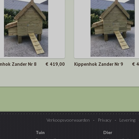
nhok Zander Nr 8
€ 419,00
Kippenhok Zander Nr 9
€ 
Verkoopsvoorwaarden
Privacy
Levering
Tuin
Dier