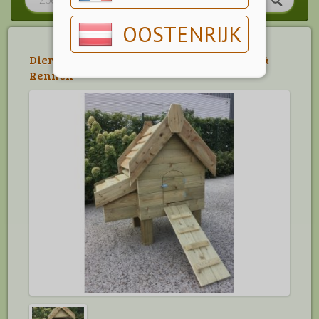
OOSTENRIJK
Dier
>
Neerhofdier
>
Legkippen
>
Hokken &
Rennen