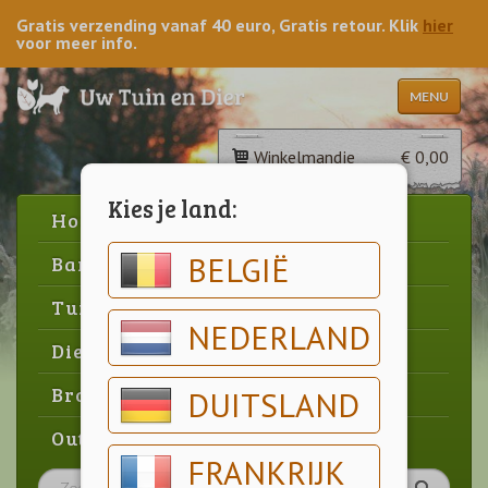
Gratis verzending vanaf 40 euro, Gratis retour. Klik
hier
voor meer info.
MENU
Winkelmandje
€ 0,00
Kies je land:
Home
BELGIË
Barbecue
Tuin
NEDERLAND
Dier
Brood & gebak
DUITSLAND
Outlet
FRANKRIJK