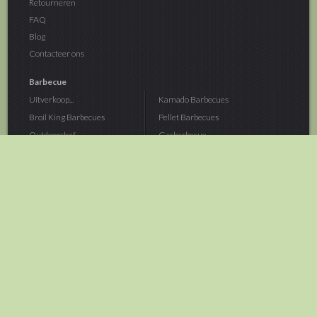
Retourneren
FAQ
Blog
Contacteer ons
Barbecue
Uitverkoop...
Kamado Barbecues
Broil King Barbecues
Pellet Barbecues
Outdoorchef...
Gasbarbecue
Monolith Kamado...
Houtskoolbarbecue
The Bastard...
Hout Barbecue
Kamado Joe Barbecue
Vuurschalen &...
Traeger Pellet...
Buitenovens
> Meer categoriën
Tuin
Dier
Brandstoffen
Winterartikelen
Laarzen & Klompen
Hond
Brievenbussen
Neerhofdier