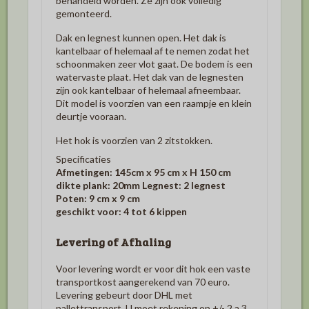
behandeld worden. Ze zijn ook volledig
gemonteerd.
Dak en legnest kunnen open. Het dak is
kantelbaar of helemaal af te nemen zodat het
schoonmaken zeer vlot gaat. De bodem is een
watervaste plaat. Het dak van de legnesten
zijn ook kantelbaar of helemaal afneembaar.
Dit model is v
oorzien van een raampje en klein
deurtje vooraan.
Het hok is voorzien van 2 zitstokken.
Specificaties
Afmetingen: 145cm x 95 cm x H 150 cm
dikte plank: 20mm
Legnest: 2 legnest
Poten: 9 cm x 9 cm
geschikt voor: 4 tot 6 kippen
Levering of Afhaling
Voor levering wordt er voor dit hok een vaste
transportkost aangerekend van 70 euro.
Levering gebeurt door DHL met
pallettransport. U moet rekening op +/- 2 a 3