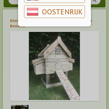
OOSTENRIJK
Dier
>
Neerhofdier
>
Legkippen
>
Hokken &
Rennen