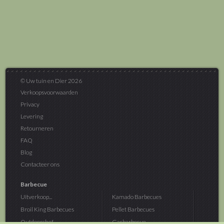
© Uw tuin en Dier 2026
Verkoopsvoorwaarden
Privacy
Levering
Retourneren
FAQ
Blog
Contacteer ons
Barbecue
Uitverkoop...
Kamado Barbecues
Broil King Barbecues
Pellet Barbecues
Outdoorchef...
Gasbarbecue