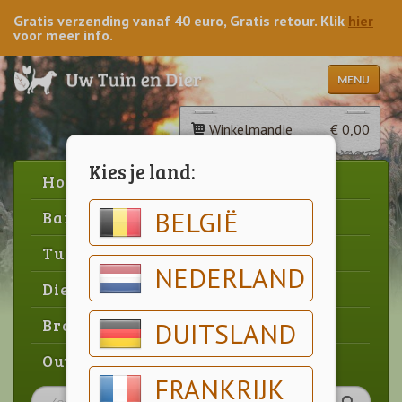
Gratis verzending vanaf 40 euro, Gratis retour. Klik
hier
voor meer info.
MENU
Winkelmandje
€ 0,00
Kies je land:
Home
BELGIË
Barbecue
Tuin
NEDERLAND
Dier
Brood & gebak
DUITSLAND
Outlet
FRANKRIJK