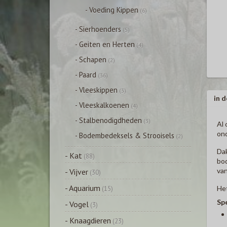
- Voeding Kippen
(6)
- Sierhoenders
(5)
- Geiten en Herten
(4)
- Schapen
(2)
- Paard
(36)
- Vleeskippen
(3)
in d
- Vleeskalkoenen
(4)
- Stalbenodigdheden
(3)
Al 
ond
- Bodembedeksels & Strooisels
(2)
Dak
- Kat
(88)
bod
van
- Vijver
(30)
- Aquarium
Het
(15)
Spe
- Vogel
(3)
- Knaagdieren
(23)