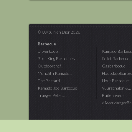
© Uw tuin en Dier 2026
Barbecue
Uitverkoop...
Kamado Barbecu
Broil King Barbecues
Pellet Barbecues
Outdoorchef...
Gasbarbecue
Monolith Kamado...
Houtskoolbarbe
The Bastard...
Hout Barbecue
Kamado Joe Barbecue
Vuurschalen &...
Traeger Pellet...
Buitenovens
> Meer categoriën