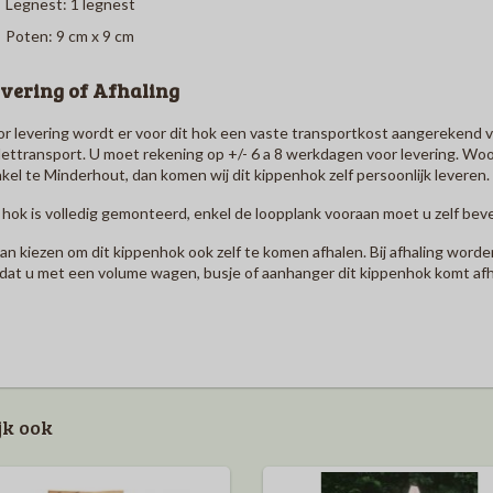
Legnest: 1 legnest
Poten: 9 cm x 9 cm
vering of Afhaling
r levering wordt er voor dit hok een vaste transportkost aangerekend 
lettransport. U moet rekening op +/- 6 a 8 werkdagen voor levering. Wo
kel te Minderhout, dan komen wij dit kippenhok zelf persoonlijk leveren.
 hok is volledig gemonteerd, enkel de loopplank vooraan moet u zelf bev
an kiezen om dit kippenhok ook zelf te komen afhalen. Bij afhaling wor
dat u met een volume wagen, busje of aanhanger dit kippenhok komt afh
jk ook