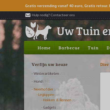
Gratis verzending vanaf 40 euro, Gratis retour. 
Hulp nodig? Contacteer ons
Home
Barbecue
Tuin
D
Verfijn uw keuze
Dier
- Winterartikelen
(32)
- Hond
(442)
- Neerhofdier
(79)
- Legkippen
(20)
- Hokken & Rennen
(6)
- Gadgets
(2)