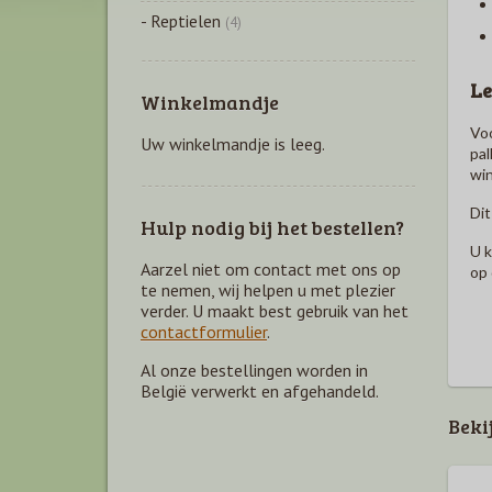
- Reptielen
(4)
Le
Winkelmandje
Voo
Uw winkelmandje is leeg.
pal
win
Dit
Hulp nodig bij het bestellen?
U k
Aarzel niet om contact met ons op
op 
te nemen, wij helpen u met plezier
verder. U maakt best gebruik van het
contactformulier
.
Al onze bestellingen worden in
België verwerkt en afgehandeld.
Beki