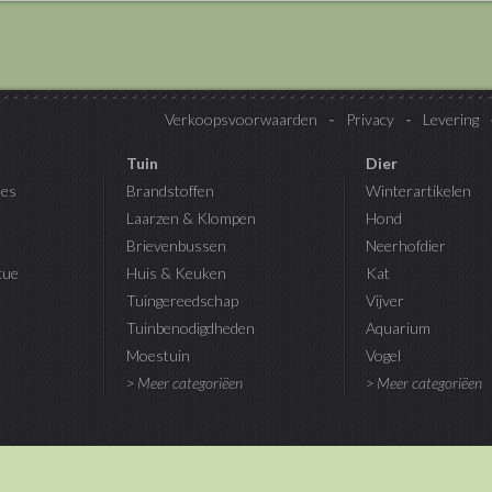
Verkoopsvoorwaarden
Privacy
Levering
Tuin
Dier
es
Brandstoffen
Winterartikelen
Laarzen & Klompen
Hond
Brievenbussen
Neerhofdier
cue
Huis & Keuken
Kat
Tuingereedschap
Vijver
Tuinbenodigdheden
Aquarium
Moestuin
Vogel
> Meer categoriëen
> Meer categoriëen